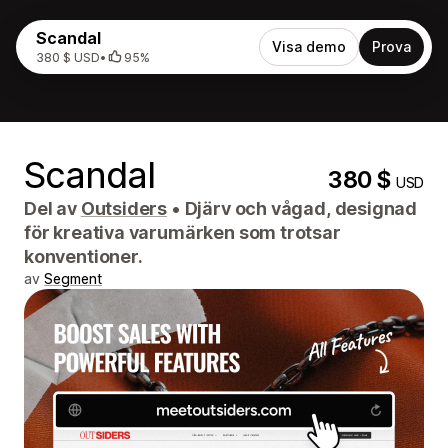
Scandal
Visa demo
Prova
380 $ USD
•
95%
Scandal
380 $
USD
Del av
Outsiders
•
Djärv och vågad, designad
för kreativa varumärken som trotsar
konventioner.
av
Segment