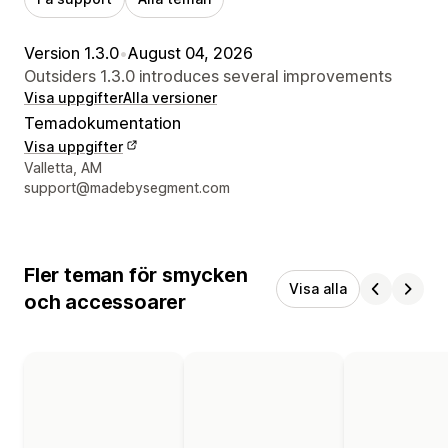
Version 1.3.0
•
August 04, 2026
Outsiders 1.3.0 introduces several improvements
Visa uppgifter
Alla versioner
Temadokumentation
Visa uppgifter
Designerns kontaktuppgifter
Valletta, AM
support@madebysegment.com
Fler teman för smycken
Visa alla
och accessoarer