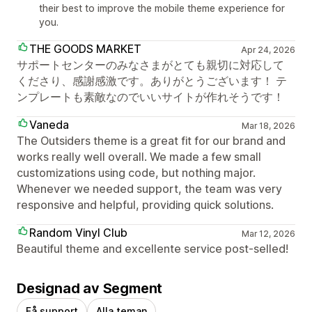
their best to improve the mobile theme experience for
you.
THE GOODS MARKET
Apr 24, 2026
サポートセンターのみなさまがとても親切に対応して
くださり、感謝感激です。ありがとうございます！ テ
ンプレートも素敵なのでいいサイトが作れそうです！
Vaneda
Mar 18, 2026
The Outsiders theme is a great fit for our brand and
works really well overall. We made a few small
customizations using code, but nothing major.
Whenever we needed support, the team was very
responsive and helpful, providing quick solutions.
Random Vinyl Club
Mar 12, 2026
Beautiful theme and excellente service post-selled!
Designad av Segment
Få support
Alla teman