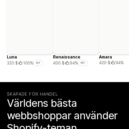
Luna
Renaissance
Amara
420 $
94%
320 $
100%
400 $
94%
NY
NY
SKAPADE FÖR HANDEL
Världens bästa
webbshoppar använder
Shopify-teman