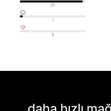
Olumlu değerlendirmeler
21
Nötr değerlendirmeler
1
Olumsuz değerlendirmeler
0
daha hızlı mağ