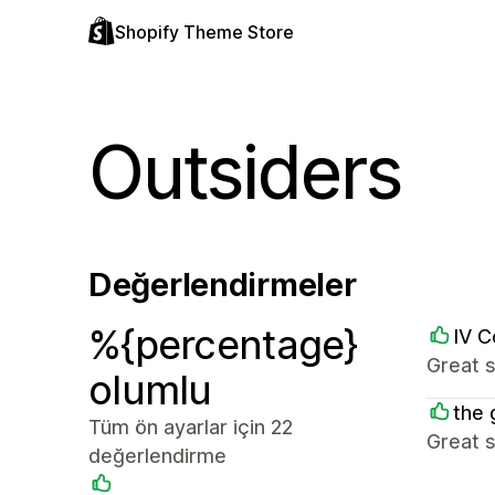
Shopify Theme Store
Outsiders
Değerlendirmeler
%{percentage}
IV C
Great s
olumlu
the
Tüm ön ayarlar için 22
Great s
değerlendirme