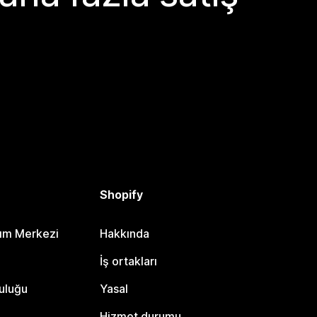
Shopify
dım Merkezi
Hakkında
i
İş ortakları
uluğu
Yasal
Hizmet durumu