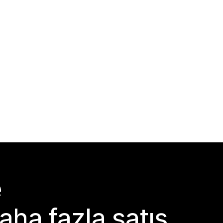
e
aha fazla satış