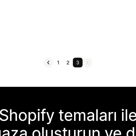
1
2
3
Shopify temaları il
aza oluşturun ve d