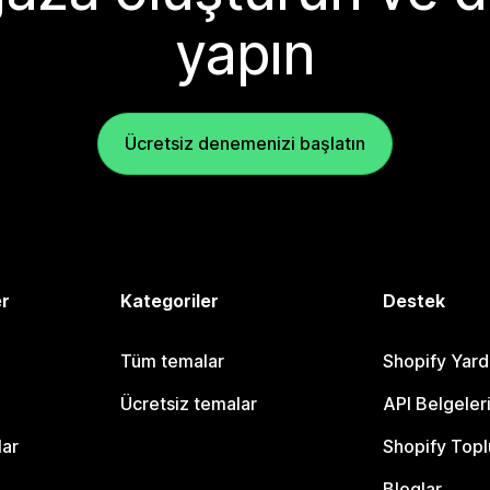
yapın
Ücretsiz denemenizi başlatın
er
Kategoriler
Destek
Tüm temalar
Shopify Yar
Ücretsiz temalar
API Belgeler
lar
Shopify Topl
Bloglar