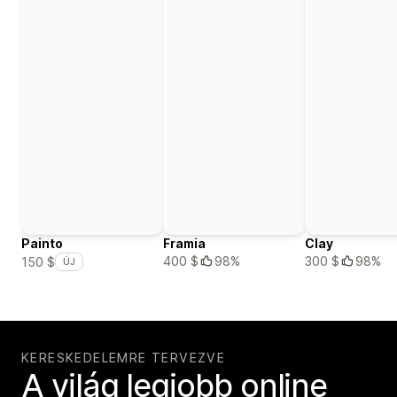
Painto
Framia
Clay
400 $
98%
300 $
98%
150 $
ÚJ
KERESKEDELEMRE TERVEZVE
A világ legjobb online