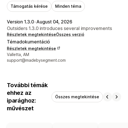
Támogatás kérése
Minden téma
Version 1.3.0
•
August 04, 2026
Outsiders 1.3.0 introduces several improvements
Részletek megtekintése
Összes verzió
Témadokumentáció
Részletek megtekintése
Dizájner kapcsolattartási adatai
Valletta, AM
support@madebysegment.com
További témák
ehhez az
Összes megtekintése
iparághoz:
művészet