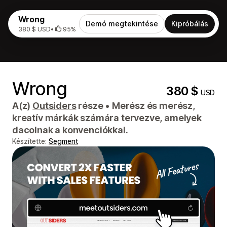
Wrong
Demó megtekintése
Kipróbálás
380 $ USD
•
95%
Wrong
380 $
USD
A(z)
Outsiders
része
•
Merész és merész,
kreatív márkák számára tervezve, amelyek
dacolnak a konvenciókkal.
Készítette:
Segment