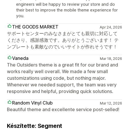
engineers will be happy to review your store and do
their best to improve the mobile theme experience for
you.
THE GOODS MARKET
Apr 24, 2026
サポートセンターのみなさまがとても親切に対応して
くださり、感謝感激です。ありがとうございます！ テ
ンプレートも素敵なのでいいサイトが作れそうです！
Vaneda
Mar 18, 2026
The Outsiders theme is a great fit for our brand and
works really well overall. We made a few small
customizations using code, but nothing major.
Whenever we needed support, the team was very
responsive and helpful, providing quick solutions.
Random Vinyl Club
Mar 12, 2026
Beautiful theme and excellente service post-selled!
Készítette: Segment