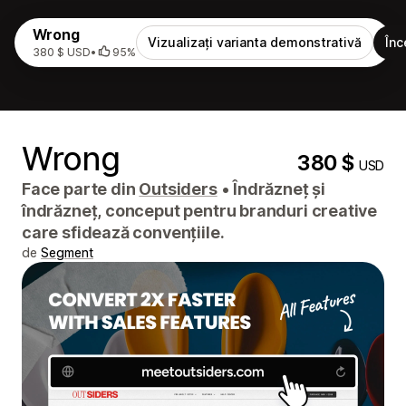
Wrong
Vizualizați varianta demonstrativă
Înc
380 $ USD
•
95%
Wrong
380 $
USD
Face parte din
Outsiders
•
Îndrăzneț și
îndrăzneț, conceput pentru branduri creative
care sfidează convențiile.
de
Segment