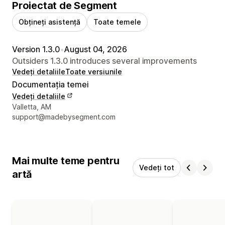
Proiectat de Segment
Obțineți asistență
Toate temele
Version 1.3.0
•
August 04, 2026
Outsiders 1.3.0 introduces several improvements
Vedeți detaliile
Toate versiunile
Documentația temei
Vedeți detaliile
Detaliile de contact ale designerului
Valletta, AM
support@madebysegment.com
Mai multe teme pentru
Vedeți tot
artă