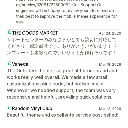
us/articles/32061722600082-Get-Support Our
engineers will be happy to review your store and do
their best to improve the mobile theme experience for
you.
THE GOODS MARKET
Apr 24, 2026
サポートセンターのみなさまがとても親切に対応して
くださり、感謝感激です。ありがとうございます！ テ
ンプレートも素敵なのでいいサイトが作れそうです！
Vaneda
Mar 18, 2026
The Outsiders theme is a great fit for our brand and
works really well overall. We made a few small
customizations using code, but nothing major.
Whenever we needed support, the team was very
responsive and helpful, providing quick solutions.
Random Vinyl Club
Mar 12, 2026
Beautiful theme and excellente service post-selled!