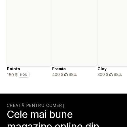
Painto
Framia
Clay
400 $
98%
300 $
98%
150 $
NOU
CREATĂ PENTRU COMERȚ
Cele mai bune
magazine online din