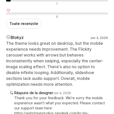
Recenzii neutre
1
Recenzii negative
0
Toate recenziile
Blokyz
Jun 3, 2026
The theme looks great on desktop, but the mobile
experience needs improvement. The Flickity
carousel works with arrows but behaves
inconsistently when swiping, especially the center-
image scaling effect. There's also no option to
disable infinite looping. Additionally, slideshow
sections lack audio support. Overall, mobile
optimization needs more attention.
Răspuns de la designer
Jun 4, 2026
Thank you for your feedback. We’re sorry the mobile
experience wasn’t what you expected. Please contact
our support team here:
https://ashstonestudios.zendesk.com/hc/en-