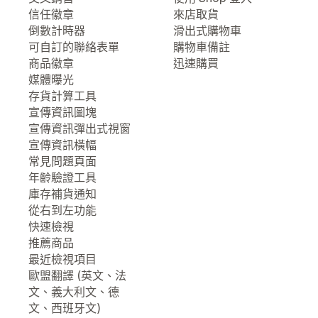
信任徽章
來店取貨
倒數計時器
滑出式購物車
可自訂的聯絡表單
購物車備註
商品徽章
迅速購買
媒體曝光
存貨計算工具
宣傳資訊圖塊
宣傳資訊彈出式視窗
宣傳資訊橫幅
常見問題頁面
年齡驗證工具
庫存補貨通知
從右到左功能
快速檢視
推薦商品
最近檢視項目
歐盟翻譯 (英文、法
文、義大利文、德
文、西班牙文)