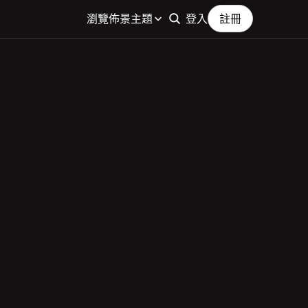
瀏覽佈景主題
登入
註冊