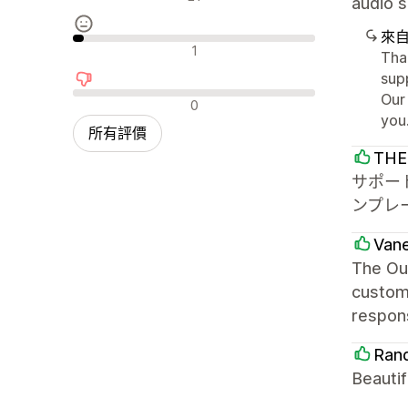
audio s
來
中立評論
1
Tha
sup
Our
負面評論
0
you
所有評價
THE
サポー
ンプレ
Van
The Out
custom
respons
Rand
Beautif