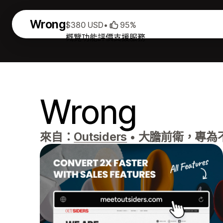
Wrong
$380 USD
•
95%
概覽
功能
評價
支援服務
Wrong
來自：
Outsiders
•
大膽前衛，專為