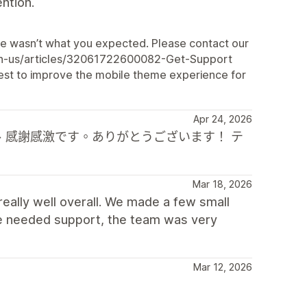
ntion.
ce wasn’t what you expected. Please contact our
/en-us/articles/32061722600082-Get-Support
best to improve the mobile theme experience for
Apr 24, 2026
、感謝感激です。ありがとうございます！ テ
Mar 18, 2026
really well overall. We made a few small
e needed support, the team was very
Mar 12, 2026