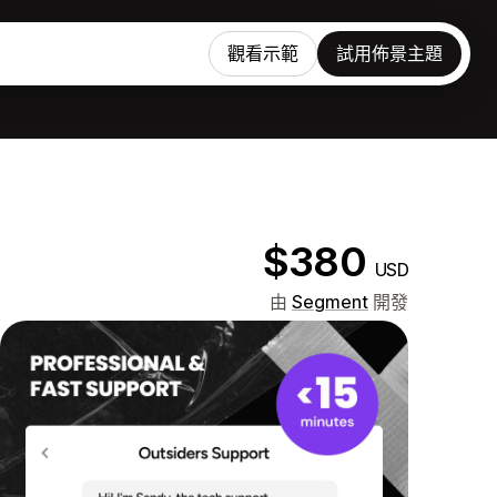
觀看示範
試用佈景主題
$380
USD
由
Segment
開發