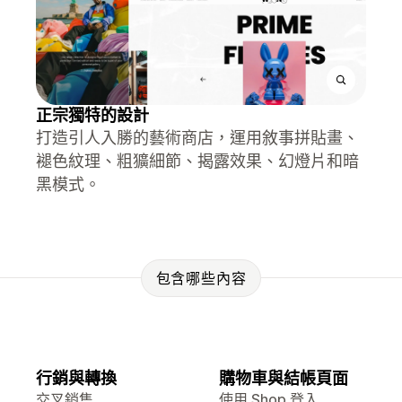
正宗獨特的設計
打造引人入勝的藝術商店，運用敘事拼貼畫、
褪色紋理、粗獷細節、揭露效果、幻燈片和暗
黑模式。
包含哪些內容
行銷與轉換
購物車與結帳頁面
交叉銷售
使用 Shop 登入