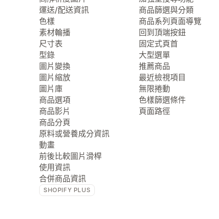
運送/配送資訊
商品篩選與分類
色樣
商品系列頁面導覽
素材輪播
回到頂端按鈕
尺寸表
固定式頁首
型錄
大型選單
圖片變換
推薦商品
圖片縮放
最近檢視項目
圖片庫
無限捲動
商品選項
色樣篩選條件
商品影片
頁面路徑
商品分頁
原料或營養成分資訊
動畫
前後比較圖片滑桿
使用資訊
合併商品資訊
SHOPIFY PLUS