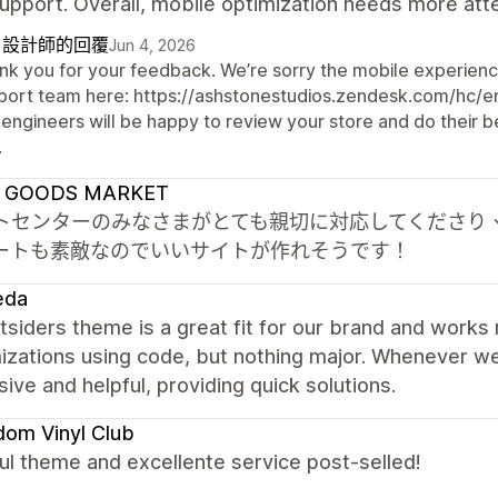
upport. Overall, mobile optimization needs more atte
自設計師的回覆
Jun 4, 2026
nk you for your feedback. We’re sorry the mobile experien
port team here: https://ashstonestudios.zendesk.com/hc
 engineers will be happy to review your store and do their 
.
 GOODS MARKET
トセンターのみなさまがとても親切に対応してくださり
ートも素敵なのでいいサイトが作れそうです！
eda
siders theme is a great fit for our brand and works 
izations using code, but nothing major. Whenever w
ive and helpful, providing quick solutions.
om Vinyl Club
ul theme and excellente service post-selled!