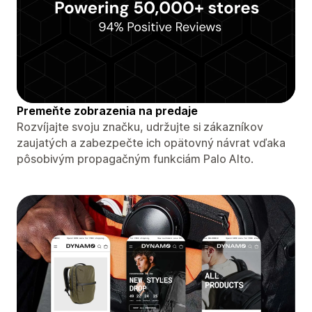
Premeňte zobrazenia na predaje
Rozvíjajte svoju značku, udržujte si zákazníkov
zaujatých a zabezpečte ich opätovný návrat vďaka
pôsobivým propagačným funkciám Palo Alto.