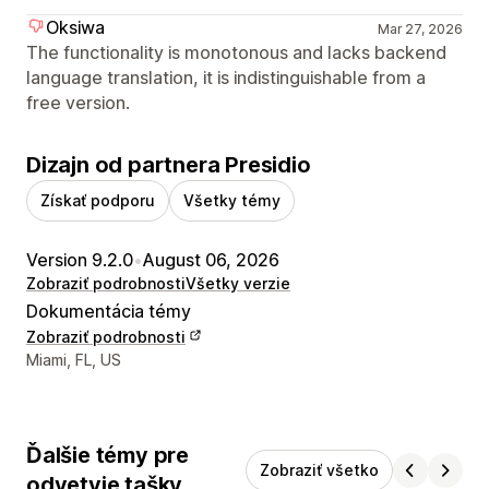
Oksiwa
Mar 27, 2026
The functionality is monotonous and lacks backend
language translation, it is indistinguishable from a
free version.
Dizajn od partnera Presidio
Získať podporu
Všetky témy
Version 9.2.0
•
August 06, 2026
Zobraziť podrobnosti
Všetky verzie
Dokumentácia témy
Zobraziť podrobnosti
Kontaktné údaje vývojára
Miami, FL, US
Ďalšie témy pre
Zobraziť všetko
odvetvie tašky