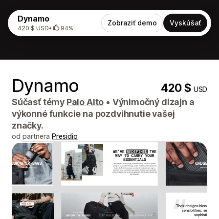
Dynamo
Zobraziť demo
Vyskúšať
420 $ USD
•
94%
Dynamo
420 $
USD
Súčasť témy
Palo Alto
•
Výnimočný dizajn a
výkonné funkcie na pozdvihnutie vašej
značky.
od partnera
Presidio