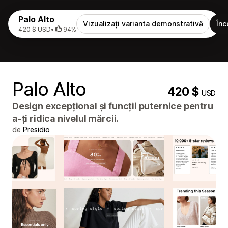
Palo Alto
Vizualizați varianta demonstrativă
Înc
420 $ USD
•
94%
Palo Alto
420 $
USD
Design excepțional și funcții puternice pentru
a-ți ridica nivelul mărcii.
de
Presidio