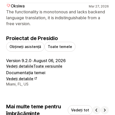
Oksiwa
Mar 27, 2026
The functionality is monotonous and lacks backend
language translation, it is indistinguishable from a
free version.
Proiectat de Presidio
Obțineți asistență
Toate temele
Version 9.2.0
•
August 06, 2026
Vedeți detaliile
Toate versiunile
Documentația temei
Vedeți detaliile
Detaliile de contact ale designerului
Miami, FL, US
Mai multe teme pentru
Vedeți tot
îmbrăcăminte