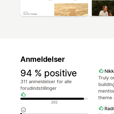
Anmeldelser
94 % positive
Nikk
Truly o
311 anmeldelser for alle
buildin
forudindstillinger
mention
theme 
Positive anmeldelser
292
Rad