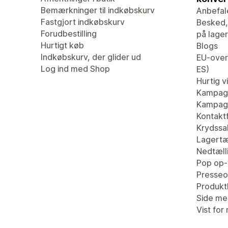
Bemærkninger til indkøbskurv
Anbefal
Fastgjort indkøbskurv
Besked,
Forudbestilling
på lager
Hurtigt køb
Blogs
Indkøbskurv, der glider ud
EU-overs
Log ind med Shop
ES)
Hurtig v
Kampag
Kampagn
Kontaktf
Krydssa
Lagertæ
Nedtæll
Pop op-
Presseo
Produk
Side me
Vist for 