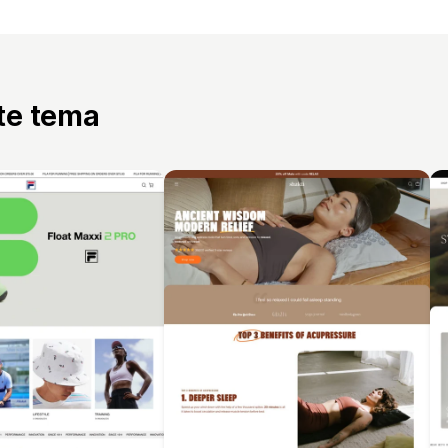
tte tema