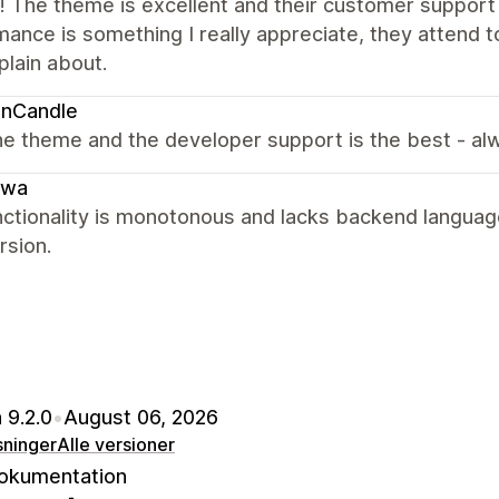
it! The theme is excellent and their customer suppor
ance is something I really appreciate, they attend t
lain about.
onCandle
e theme and the developer support is the best - alw
iwa
ctionality is monotonous and lacks backend language t
rsion.
 9.2.0
•
August 06, 2026
sninger
Alle versioner
okumentation