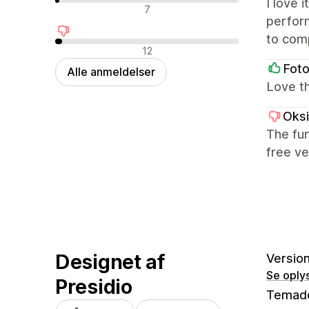
I love 
Neutrale anmeldelser
7
perform
to comp
Negative anmeldelser
12
Fot
Alle anmeldelser
Love th
Oks
The fun
free ve
Designet af
Version
Se oply
Presidio
Temad