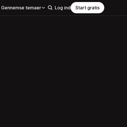
Gennemse temaer
Log ind
Start gratis