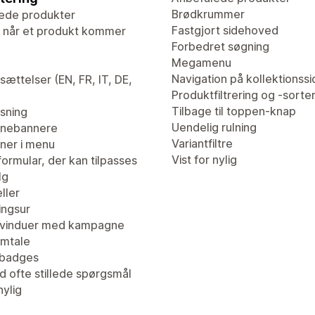
Brødkrummer
ede produkter
Fastgjort sidehoved
 når et produkt kommer
Forbedret søgning
Megamenu
Navigation på kollektionssi
ættelser (EN, FR, IT, DE,
Produktfiltrering og -sorte
Tilbage til toppen-knap
isning
Uendelig rulning
nebannere
Variantfiltre
er i menu
Vist for nylig
ormular, der kan tilpasses
lg
ller
ingsur
vinduer med kampagne
mtale
tbadges
d ofte stillede spørgsmål
nylig