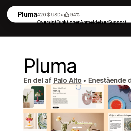
Pluma
420 $ USD
•
94%
Oversigt
Funktioner
Anmeldelser
Support
Pluma
En del af
Palo Alto
•
Enestående de