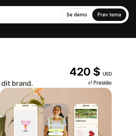
Se demo
Prøv tema
420 $
USD
dit brand.
af
Presidio