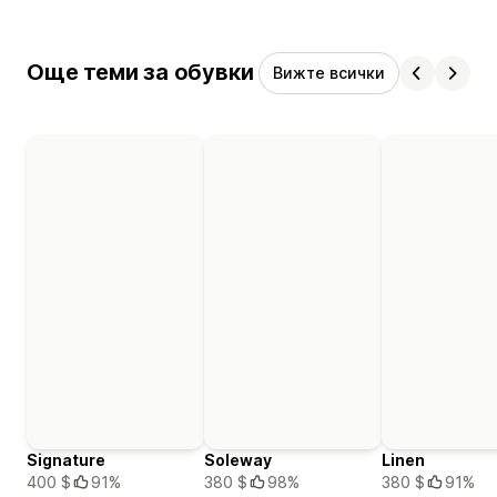
Още теми за обувки
Вижте всички
Signature
Soleway
Linen
400 $
91%
380 $
98%
380 $
91%