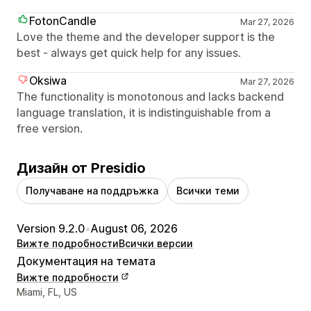
FotonCandle
Mar 27, 2026
Love the theme and the developer support is the
best - always get quick help for any issues.
Oksiwa
Mar 27, 2026
The functionality is monotonous and lacks backend
language translation, it is indistinguishable from a
free version.
Дизайн от Presidio
Получаване на поддръжка
Всички теми
Version 9.2.0
•
August 06, 2026
Вижте подробности
Всички версии
Документация на темата
Вижте подробности
Данни за връзка с дизайнера
Miami, FL, US