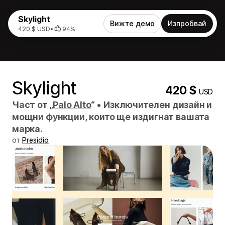
Skylight
Вижте демо
Изпробвай
420 $ USD
•
94%
Skylight
420 $
USD
Част от „
Palo Alto
“
•
Изключителен дизайн и
мощни функции, които ще издигнат вашата
марка.
от
Presidio