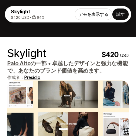
Skylight
デモを表示する
試す
$420 USD
•
94%
Skylight
$420
USD
Palo Alto
の一部
•
卓越したデザインと強力な機能
で、あなたのブランド価値を高めます。
作成者：
Presidio