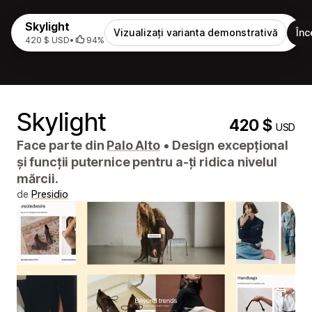
Skylight
Vizualizați varianta demonstrativă
Înc
420 $ USD
•
94%
Skylight
420 $
USD
Face parte din
Palo Alto
•
Design excepțional
și funcții puternice pentru a-ți ridica nivelul
mărcii.
de
Presidio