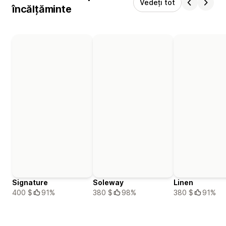
Vedeți tot
încălțăminte
Signature
Soleway
Linen
400 $
91%
380 $
98%
380 $
91%