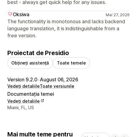
best - always get quick help for any issues.
Oksiwa
Mar 27, 2026
The functionality is monotonous and lacks backend
language translation, it is indistinguishable from a
free version.
Proiectat de Presidio
Obțineți asistență
Toate temele
Version 9.2.0
•
August 06, 2026
Vedeți detaliile
Toate versiunile
Documentația temei
Vedeți detaliile
Detaliile de contact ale designerului
Miami, FL, US
Mai multe teme pentru