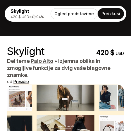
Skylight
Ogled predstavitve
Preizkusi
420 $ USD
•
94%
Skylight
420 $
USD
Del teme
Palo Alto
•
Izjemna oblika in
zmogljive funkcije za dvig vaše blagovne
znamke.
od
Presidio