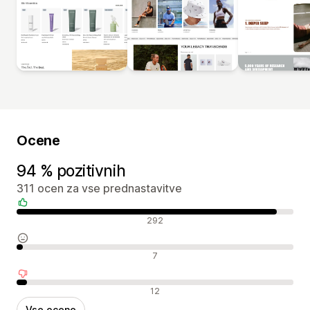
Ocene
94 % pozitivnih
311 ocen za vse prednastavitve
Pozitivne ocene
292
Nevtralne ocene
7
Negativne ocene
12
Vse ocene