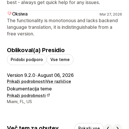
best - always get quick help for any issues.
Oksiwa
Mar 27, 2026
The functionality is monotonous and lacks backend
language translation, it is indistinguishable from a
free version.
Oblikoval(a) Presidio
Pridobi podporo
Vse teme
Version 9.2.0
•
August 06, 2026
Prikaži podrobnosti
Vse različice
Dokumentacija teme
Prikaži podrobnosti
Podatki za stik z oblikovalcem
Miami, FL, US
Več tem za obutev
Pokaži vse