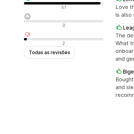
Avaliações positivas
Love th
51
is also
Avaliações neutras
0
Lea
The des
Avaliações negativas
What tr
2
onboard
Todas as revisões
and ge
Big
Bought 
and sle
recom