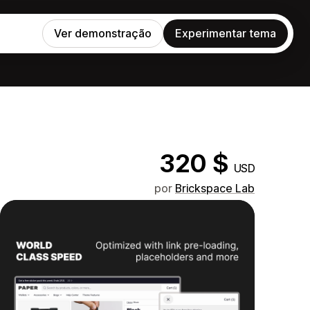
Ver demonstração
Experimentar tema
320 $
USD
por
Brickspace Lab