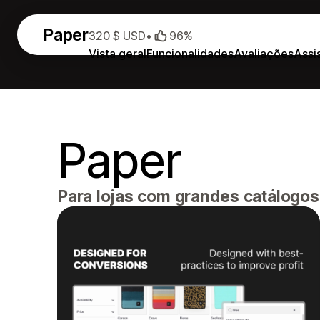
Paper
320 $ USD
•
96%
Vista geral
Funcionalidades
Avaliações
Assi
Paper
Para lojas com grandes catálogos