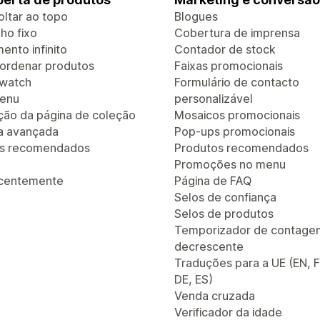
oltar ao topo
Blogues
ho fixo
Cobertura de imprensa
ento infinito
Contador de stock
e ordenar produtos
Faixas promocionais
Swatch
Formulário de contacto
enu
personalizável
ão da página de coleção
Mosaicos promocionais
a avançada
Pop-ups promocionais
os recomendados
Produtos recomendados
Promoções no menu
ecentemente
Página de FAQ
Selos de confiança
Selos de produtos
Temporizador de contage
decrescente
Traduções para a UE (EN, F
DE, ES)
Venda cruzada
Verificador da idade