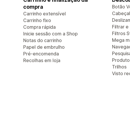
compra
Botão V
Cabeçal
Carrinho extensível
Deslizam
Carrinho fixo
Filtrar 
Compra rápida
Filtros 
Inicie sessão com a Shop
Mega m
Notas do carrinho
Navegaç
Papel de embrulho
Pesquis
Pré-encomenda
Produt
Recolhas em loja
Trilhos
Visto r