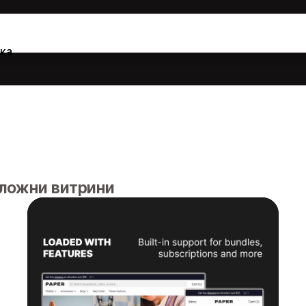
ка
аложни витрини