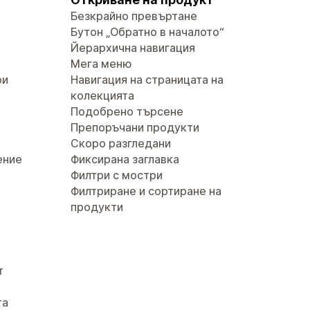
Безкрайно превъртане
Бутон „Обратно в началото“
Йерархична навигация
Мега меню
ри
Навигация на страницата на
колекцията
Подобрено търсене
Препоръчани продукти
Скоро разгледани
ение
Фиксирана заглавка
Филтри с мостри
Филтриране и сортиране на
продукти
т
та