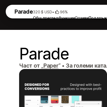
Parade
320 $ USD
•
96%
Общ преглед
Функции
Отзиви
Поддръж
Parade
Част от „
Paper
“
•
За големи кат