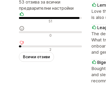
53 отзива за всички
Lem
предварителни настройки
Love th
is also
Положителни отзиви
51
Lea
The des
Неутрални отзиви
0
What tr
onboard
Отрицателни отзиви
2
and ge
Всички отзиви
Big
Bought 
and sle
recom