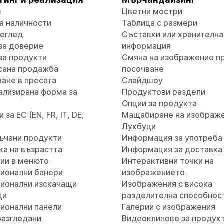
е
Цветни мостри
а наличности
Таблица с размери
реглед
Съставки или хранителна
за доверие
информация
за продукти
Смяна на изображение п
сана продажба
посочване
ане в пресата
Слайдшоу
ализирана форма за
Продуктови раздели
т
Опции за продукта
за ЕС (EN, FR, IT, DE,
Мащабиране на изображ
Лукбуци
ъчани продукти
Информация за употреба
ка на възрастта
Информация за доставка
ии в менюто
Интерактивни точки на
ионални банери
изображението
ионални изскачащи
Изображения с висока
ци
разделителна способнос
ионални панели
Галерии с изображения
разгледани
Видеоклипове за продук