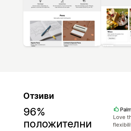
Отзиви
96%
Palm
Love t
положителни
flexibi