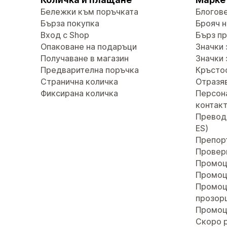
Бележки към поръчката
Блогов
Бърза покупка
Брояч н
Вход с Shop
Бърз п
Опаковане на подаръци
Значки 
Получаване в магазин
Значки 
Предварителна поръчка
Кръсто
Странична количка
Отразяв
Фиксирана количка
Персон
контак
Преводи 
ES)
Препор
Провер
Промоц
Промоц
Промоц
прозор
Промоц
Скоро 