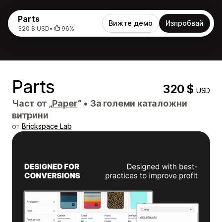
Parts
Вижте демо
Изпробвай
320 $ USD
•
96%
Parts
320 $
USD
Част от „
Paper
“
•
За големи каталожни
витрини
от
Brickspace Lab