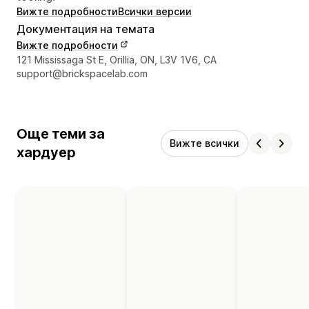
Вижте подробности
Всички версии
Документация на темата
Вижте подробности
Данни за връзка с дизайнера
121 Mississaga St E, Orillia, ON, L3V 1V6, CA
support@brickspacelab.com
Още теми за
Вижте всички
хардуер