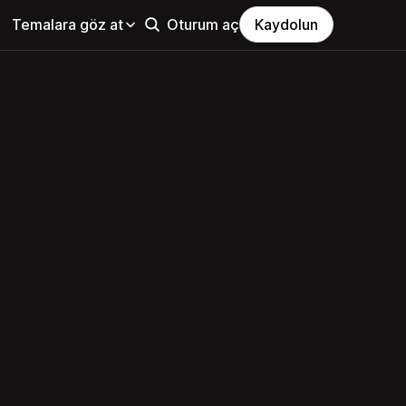
Temalara göz at
Oturum aç
Kaydolun