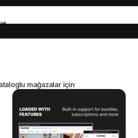
tek
taloglu mağazalar için