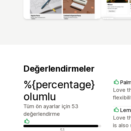
Değerlendirmeler
%{percentage}
Palm
Love t
olumlu
flexibi
Tüm ön ayarlar için 53
Lem
değerlendirme
Love th
is also
Olumlu değerlendirmeler
51