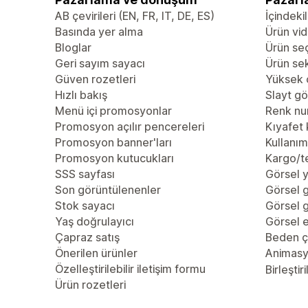
AB çevirileri (EN, FR, IT, DE, ES)
İçindekil
Basında yer alma
Ürün vid
Bloglar
Ürün se
Geri sayım sayacı
Ürün se
Güven rozetleri
Yüksek 
Hızlı bakış
Slayt gö
Menü içi promosyonlar
Renk nu
Promosyon açılır pencereleri
Kıyafet 
Promosyon banner'ları
Kullanım 
Promosyon kutucukları
Kargo/te
SSS sayfası
Görsel y
Son görüntülenenler
Görsel g
Stok sayacı
Görsel g
Yaş doğrulayıcı
Görsel e
Çapraz satış
Beden çi
Önerilen ürünler
Animas
Özelleştirilebilir iletişim formu
Birleştiri
Ürün rozetleri