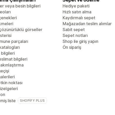
er veya besin bilgileri
Hediye paketi
eoları
Hızlı satın alma
çenekleri
Kaydırmalı sepet
kmeleri
Mağazadan teslim alımlar
çözünürlüklü görseller
Sabit sepet
sterisi
Sepet notları
mune parçaları
Shop ile giriş yapın
katalogları
Ön sipariş
bilgileri
slimat bilgileri
akınlaştırma
eçişi
alerileri
tkin noktası
zelgeleri
yon
lmiş liste
SHOPIFY PLUS