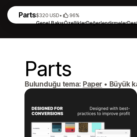
Parts
$320 USD
•
96%
Genel Bakış
Özellikler
Değerlendirmeler
Des
Parts
Bulunduğu tema:
Paper
•
Büyük ka