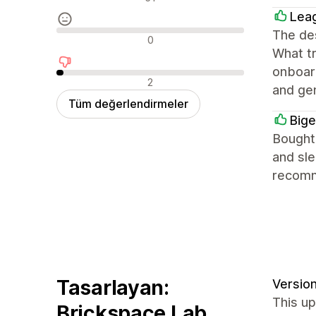
Lea
The des
Nötr değerlendirmeler
0
What tr
onboard
Olumsuz değerlendirmeler
2
and ge
Tüm değerlendirmeler
Big
Bought 
and sle
recom
Tasarlayan:
Version
This up
Brickspace Lab