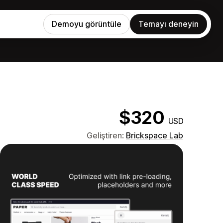
Demoyu görüntüle
Temayı deneyin
$320
USD
Geliştiren:
Brickspace Lab