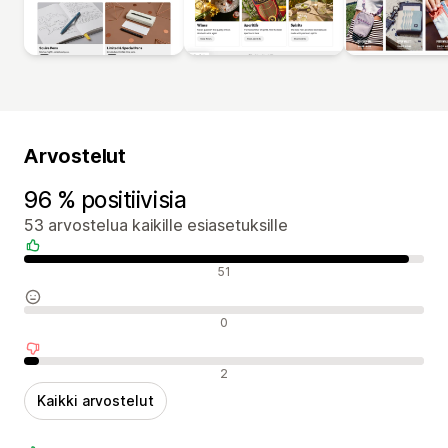
Arvostelut
96 % positiivisia
53 arvostelua kaikille esiasetuksille
Positiiviset arvostelut
51
Neutraalit arvostelut
0
Negatiiviset arvostelut
2
Kaikki arvostelut