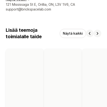
Suunnittelijan yhteystiedot
121 Mississaga St E, Orillia, ON, L3V 1V6, CA
support@brickspacelab.com
Lisää teemoja
Näytä kaikki
toimialalle taide