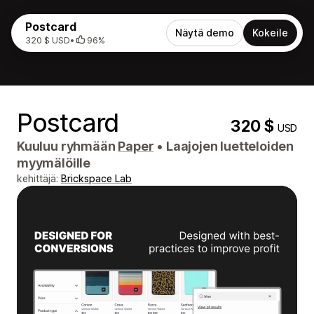
Postcard
Näytä demo
Kokeile
320 $ USD
•
96%
Postcard
320 $
USD
Kuuluu ryhmään
Paper
•
Laajojen luetteloiden
myymälöille
kehittäjä:
Brickspace Lab