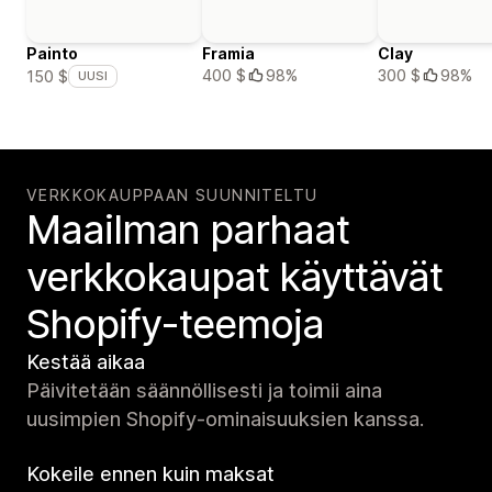
Painto
Framia
Clay
400 $
98%
300 $
98%
150 $
UUSI
VERKKOKAUPPAAN SUUNNITELTU
Maailman parhaat
verkko­kaupat käyttävät
Shopify-teemoja
Kestää aikaa
Päivitetään säännöllisesti ja toimii aina
uusimpien Shopify-ominaisuuksien kanssa.
Kokeile ennen kuin maksat