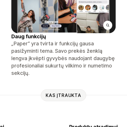
Daug funkcijų
„Paper“ yra tvirta ir funkcijų gausa
pasižyminti tema. Savo prekės ženklą
lengva įkvėpti gyvybės naudojant daugybę
profesionaliai sukurtų vilkimo ir numetimo
sekcijų.
KAS ĮTRAUKTA
ai
Produktų atradimui