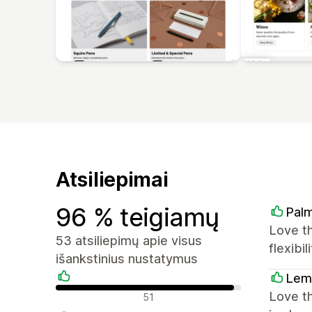
Atsiliepimai
96 % teigiamų
Palm
Love t
53 atsiliepimų apie visus
flexibi
išankstinius nustatymus
Lem
Teigiami atsiliepimai
Love th
51