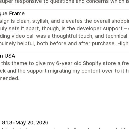
 super responsive to questions and concerns which is
gue Frame
ign is clean, stylish, and elevates the overall shopp
uly sets it apart, though, is the developer support – 
ing video call was a thoughtful touch, and technical 
nuinely helpful, both before and after purchase. Hi
en USA
this theme to give my 6-year old Shopify store a f
ek and the support migrating my content over to it
mended.
 8.1.3
•
May 20, 2026