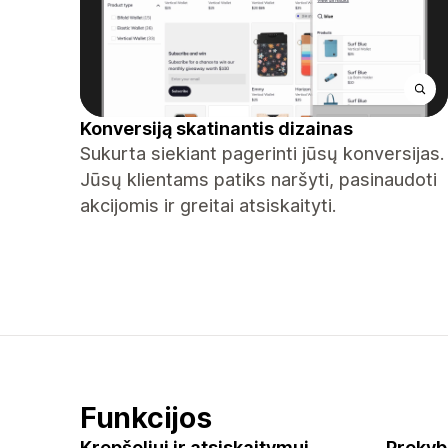
Konversiją skatinantis dizainas
Sukurta siekiant pagerinti jūsų konversijas.
Jūsų klientams patiks naršyti, pasinaudoti
akcijomis ir greitai atsiskaityti.
Funkcijos
Krepšeliui ir atsiskaitymui
Prekyb