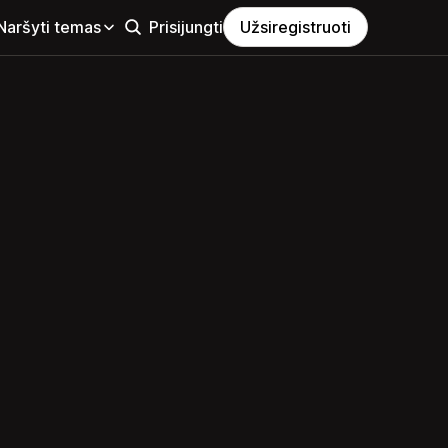
Naršyti temas
Prisijungti
Užsiregistruoti