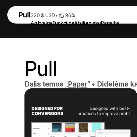
Pull
320 $ USD
•
96%
Apžvalga
Funkcijos
Atsiliepimai
Pagalba
Pull
Dalis temos „
Paper
“
•
Didelėms ka