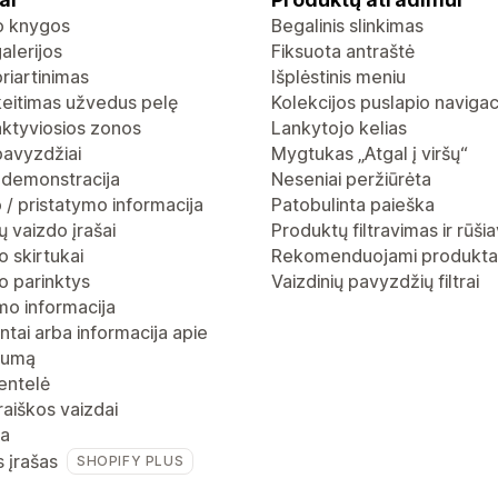
io knygos
Begalinis slinkimas
alerijos
Fiksuota antraštė
riartinimas
Išplėstinis meniu
keitimas užvedus pelę
Kolekcijos puslapio navigac
aktyviosios zonos
Lankytojo kelias
pavyzdžiai
Mygtukas „Atgal į viršų“
 demonstracija
Neseniai peržiūrėta
 / pristatymo informacija
Patobulinta paieška
 vaizdo įrašai
Produktų filtravimas ir rūši
 skirtukai
Rekomenduojami produkta
o parinktys
Vaizdinių pavyzdžių filtrai
mo informacija
ntai arba informacija apie
gumą
entelė
raiškos vaizdai
ja
s įrašas
SHOPIFY PLUS