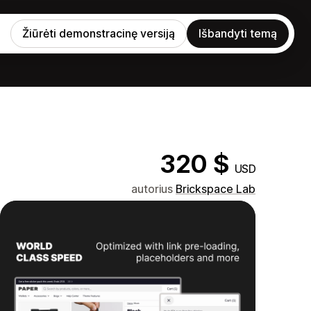
Žiūrėti demonstracinę versiją
Išbandyti temą
320 $
USD
autorius
Brickspace Lab