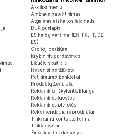
Akcijos meniu
Amžiaus patvirtinimas
Atgalinės atskaitos laikmatis
ija
DUK puslapis
ES kalbų vertimai (EN, FR, IT, DE,
ES)
Greitoji peržiūra
Kryžminis pardavimas
avimas
Likučio skaitiklis
i
Neseniai peržiūrėta
Patikimumo ženkleliai
Produktų ženkleliai
Reklaminiai iškylantieji langai
Reklaminės juostos
Reklaminės plytelės
Rekomenduojami produktai
Tinkinama kontaktų forma
Tinklaraščiai
Žiniasklaidos dėmesys