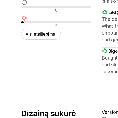
is also
Neutralūs atsiliepimai
0
Lea
The des
Neigiami atsiliepimai
What tr
2
onboard
Visi atsiliepimai
and ge
Big
Bought 
and sle
recom
Dizainą sukūrė
Version