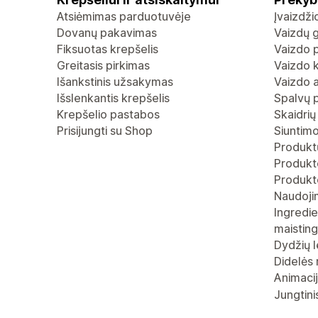
Atsiėmimas parduotuvėje
Įvaizdž
Dovanų pakavimas
Vaizdų g
Fiksuotas krepšelis
Vaizdo p
Greitasis pirkimas
Vaizdo 
Išankstinis užsakymas
Vaizdo 
Išslenkantis krepšelis
Spalvų 
Krepšelio pastabos
Skaidrių
Prisijungti su Shop
Siuntimo
Produktų
Produkto
Produkt
Naudoji
Ingredie
maistin
Dydžių l
Didelės 
Animaci
Jungtini