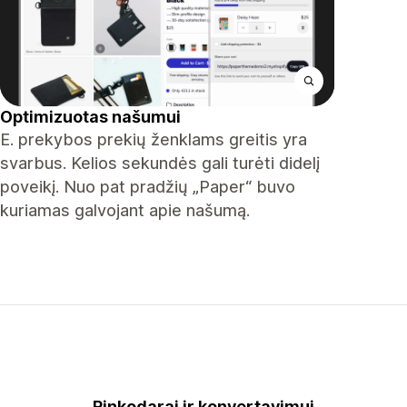
Optimizuotas našumui
E. prekybos prekių ženklams greitis yra
svarbus. Kelios sekundės gali turėti didelį
poveikį. Nuo pat pradžių „Paper“ buvo
kuriamas galvojant apie našumą.
Rinkodarai ir konvertavimui