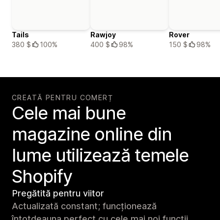
Tails
Rawjoy
Rover
380 $
100%
400 $
98%
150 $
98%
CREATĂ PENTRU COMERȚ
Cele mai bune
magazine online din
lume utilizează temele
Shopify
Pregătită pentru viitor
Actualizată constant; funcționează
întotdeauna perfect cu cele mai noi funcții