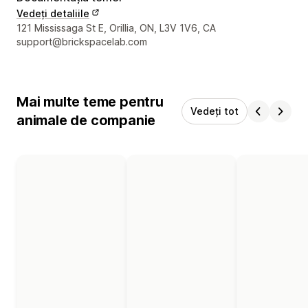
Vedeți detaliile
Detaliile de contact ale designerului
121 Mississaga St E, Orillia, ON, L3V 1V6, CA
support@brickspacelab.com
Mai multe teme pentru
Vedeți tot
animale de companie