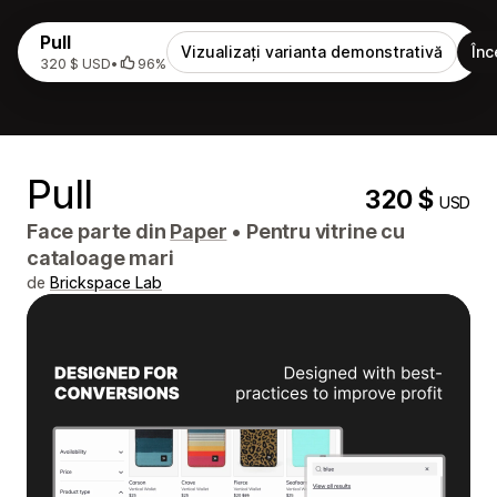
Pull
Vizualizați varianta demonstrativă
Înc
320 $ USD
•
96%
Pull
320 $
USD
Face parte din
Paper
•
Pentru vitrine cu
cataloage mari
de
Brickspace Lab