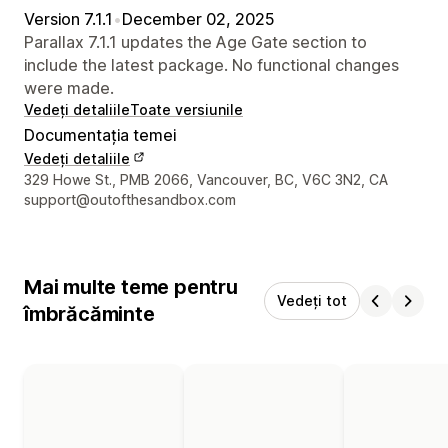
Version 7.1.1
•
December 02, 2025
Parallax 7.1.1 updates the Age Gate section to
include the latest package. No functional changes
were made.
Vedeți detaliile
Toate versiunile
Documentația temei
Vedeți detaliile
Detaliile de contact ale designerului
329 Howe St., PMB 2066, Vancouver, BC, V6C 3N2, CA
support@outofthesandbox.com
Mai multe teme pentru
Vedeți tot
îmbrăcăminte