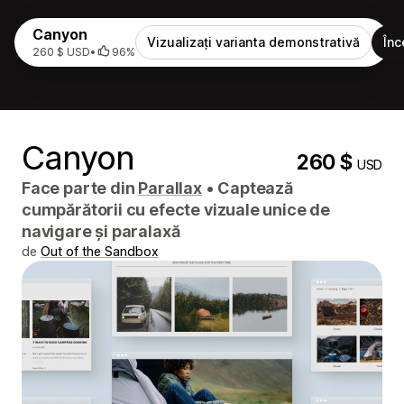
Canyon
Vizualizați varianta demonstrativă
Înc
260 $ USD
•
96%
Canyon
260 $
USD
Face parte din
Parallax
•
Captează
cumpărătorii cu efecte vizuale unice de
navigare și paralaxă
de
Out of the Sandbox