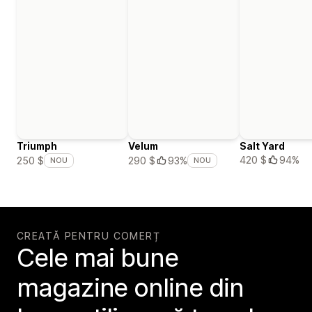
Triumph
Velum
Salt Yard
420 $
94%
250 $
290 $
93%
NOU
NOU
CREATĂ PENTRU COMERȚ
Cele mai bune
magazine online din