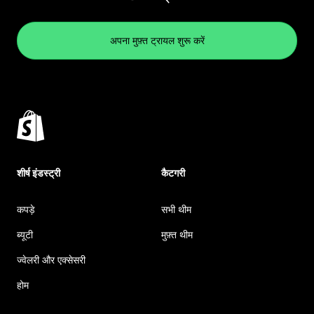
अपना मुफ़्त ट्रायल शुरू करें
शीर्ष इंडस्ट्री
कैटगरी
कपड़े
सभी थीम
ब्यूटी
मुफ़्त थीम
ज्वेलरी और एक्सेसरी
होम