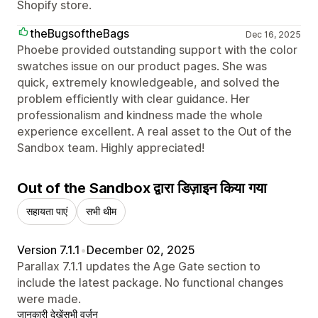
Shopify store.
theBugsoftheBags
Dec 16, 2025
Phoebe provided outstanding support with the color
swatches issue on our product pages. She was
quick, extremely knowledgeable, and solved the
problem efficiently with clear guidance. Her
professionalism and kindness made the whole
experience excellent. A real asset to the Out of the
Sandbox team. Highly appreciated!
Out of the Sandbox द्वारा डिज़ाइन किया गया
सहायता पाएं
सभी थीम
Version 7.1.1
•
December 02, 2025
Parallax 7.1.1 updates the Age Gate section to
include the latest package. No functional changes
were made.
जानकारी देखें
सभी वर्ज़न