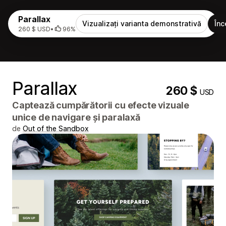
Parallax
Vizualizați varianta demonstrativă
Înc
260 $ USD
•
96%
Parallax
260 $
USD
Captează cumpărătorii cu efecte vizuale
unice de navigare și paralaxă
de
Out of the Sandbox