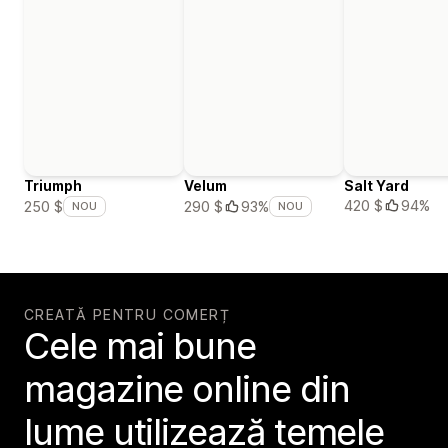
Triumph
Velum
Salt Yard
420 $
94%
250 $
290 $
93%
NOU
NOU
CREATĂ PENTRU COMERȚ
Cele mai bune
magazine online din
lume utilizează temele