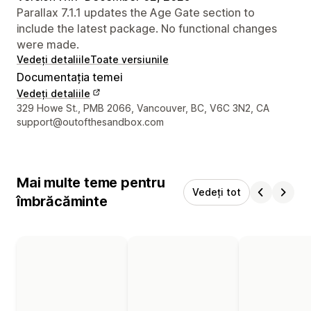
Parallax 7.1.1 updates the Age Gate section to
include the latest package. No functional changes
were made.
Vedeți detaliile
Toate versiunile
Documentația temei
Vedeți detaliile
Detaliile de contact ale designerului
329 Howe St., PMB 2066, Vancouver, BC, V6C 3N2, CA
support@outofthesandbox.com
Mai multe teme pentru
Vedeți tot
îmbrăcăminte