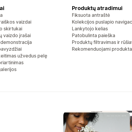
ai
Produktų atradimui
ja
Fiksuota antraštė
raiškos vaizdai
Kolekcijos puslapio navigac
 skirtukai
Lankytojo kelias
 vaizdo įrašai
Patobulinta paieška
 demonstracija
Produktų filtravimas ir rūši
pavyzdžiai
Rekomenduojami produkta
keitimas užvedus pelę
riartinimas
alerijos