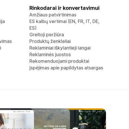
Rinkodarai ir konvertavimui
Amžiaus patvirtinimas
ija
ES kalbų vertimai (EN, FR, IT, DE,
ES)
Greitoji peržiūra
avimas
Produktų ženkleliai
i
Reklaminiai iškylantieji langai
Reklaminės juostos
Rekomenduojami produktai
Įspėjimas apie papildytas atsargas