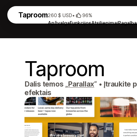
Taproom
260 $ USD
•
96%
Apžvalga
Funkcijos
Atsiliepimai
Pagalba
Taproom
Dalis temos „
Parallax
“
•
Įtraukite 
efektais