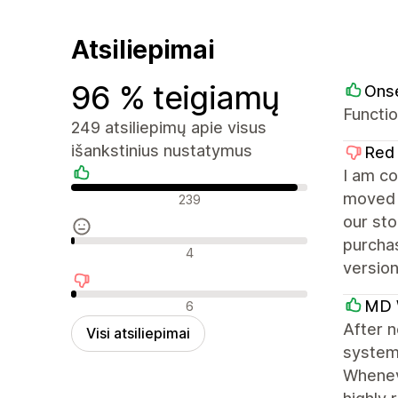
Atsiliepimai
96 % teigiamų
Ons
Functio
249 atsiliepimų apie visus
išankstinius nustatymus
Red 
I am co
Teigiami atsiliepimai
moved i
239
our st
purchas
Neutralūs atsiliepimai
4
version
Neigiami atsiliepimai
MD 
6
After n
Visi atsiliepimai
system 
Wheneve