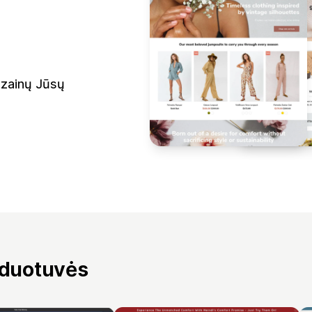
izainų Jūsų
rduotuvės