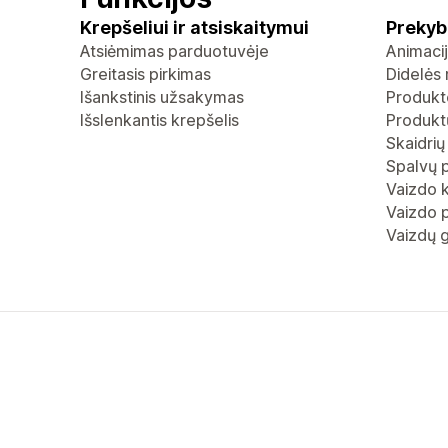
Krepšeliui ir atsiskaitymui
Prekyb
Atsiėmimas parduotuvėje
Animaci
Greitasis pirkimas
Didelės 
Išankstinis užsakymas
Produkto
Išslenkantis krepšelis
Produktų
Skaidrių
Spalvų 
Vaizdo 
Vaizdo p
Vaizdų g