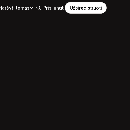
Naršyti temas
Prisijungti
Užsiregistruoti