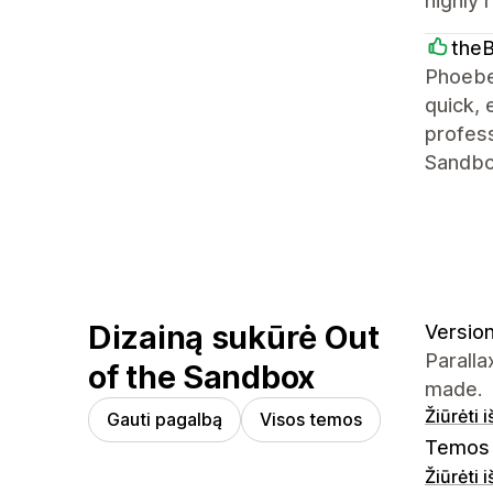
highly 
the
Phoebe
quick, 
profess
Sandbo
Dizainą sukūrė Out
Version 
Paralla
of the Sandbox
made.
Žiūrėti 
Gauti pagalbą
Visos temos
Temos 
Žiūrėti 