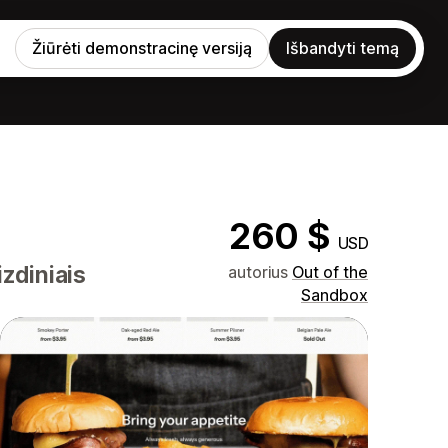
Žiūrėti demonstracinę versiją
Išbandyti temą
260 $
USD
izdiniais
autorius
Out of the
Sandbox