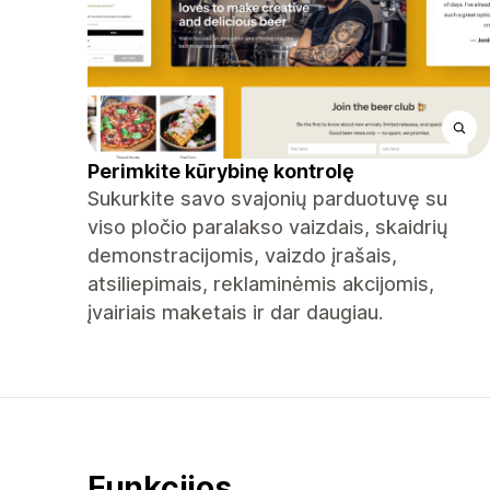
Perimkite kūrybinę kontrolę
Sukurkite savo svajonių parduotuvę su
viso pločio paralakso vaizdais, skaidrių
demonstracijomis, vaizdo įrašais,
atsiliepimais, reklaminėmis akcijomis,
įvairiais maketais ir dar daugiau.
Funkcijos