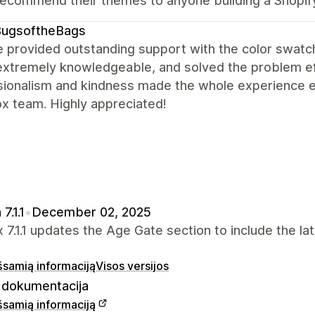
recommend their themes to anyone building a Shopify
BugsoftheBags
 provided outstanding support with the color swatc
extremely knowledgeable, and solved the problem eff
ionalism and kindness made the whole experience exc
x team. Highly appreciated!
7.1.1
•
December 02, 2025
x 7.1.1 updates the Age Gate section to include the 
išsamią informaciją
Visos versijos
dokumentacija
išsamią informaciją