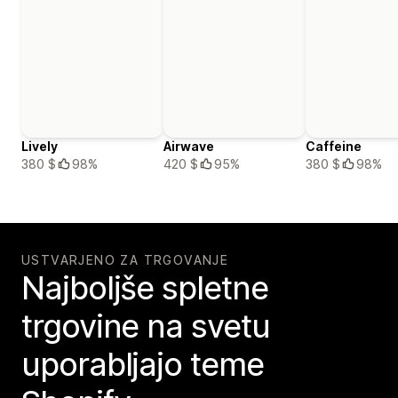
Lively
Airwave
Caffeine
380 $
98%
420 $
95%
380 $
98%
USTVARJENO ZA TRGOVANJE
Najboljše spletne
trgovine na svetu
uporabljajo teme