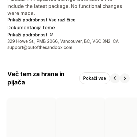
include the latest package. No functional changes
were made.
Prikaži podrobnosti
Vse različice
Dokumentacija teme
Prikaži podrobnosti
Podatki za stik z oblikovalcem
329 Howe St., PMB 2066, Vancouver, BC, V6C 3N2, CA
support@outofthesandbox.com
Več tem za hrana in
Pokaži vse
pijača