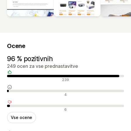
Ocene
96 % pozitivnih
249 ocen za vse prednastavitve
Pozitivne ocene
239
Nevtralne ocene
4
Negativne ocene
6
Vse ocene