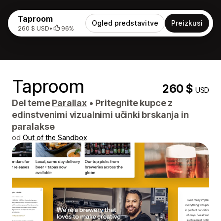
Taproom
Ogled predstavitve
Preizkusi
260 $ USD
•
96%
Taproom
260 $
USD
Del teme
Parallax
•
Pritegnite kupce z
edinstvenimi vizualnimi učinki brskanja in
paralakse
od
Out of the Sandbox