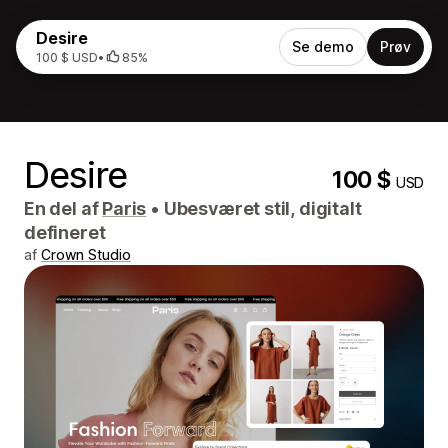
Desire
Se demo
Prøv
100 $ USD
•
85%
Desire
100 $
USD
En del af
Paris
•
Ubesværet stil, digitalt
defineret
af
Crown Studio