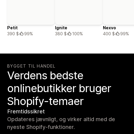
Petit
Ignite
Nexvo
390 $
99%
380 $
100%
400 $
99%
BYGGET TIL HANDEL
Verdens bedste
onlinebutikker bruger
Shopify-temaer
Fremtidssikret
Opdateres jævnligt, og virker altid med de
nyeste Shopify-funktioner.