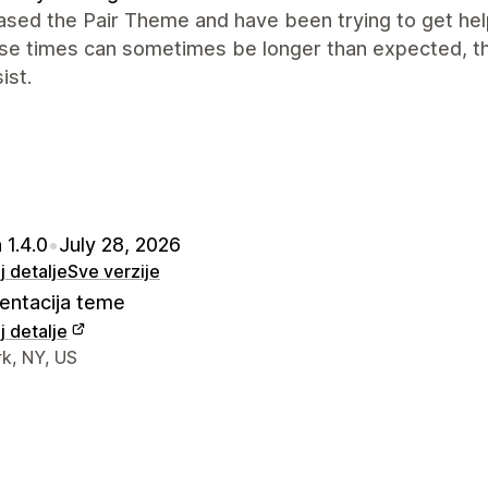
ased the Pair Theme and have been trying to get hel
se times can sometimes be longer than expected, t
ist.
 1.4.0
•
July 28, 2026
 detalje
Sve verzije
ntacija teme
 detalje
a kontakt dizajnera
k, NY, US