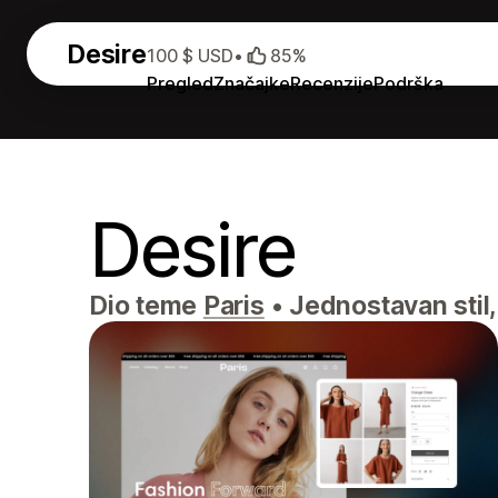
Desire
100 $ USD
•
85%
Pregled
Značajke
Recenzije
Podrška
Desire
Dio teme
Paris
•
Jednostavan stil, 