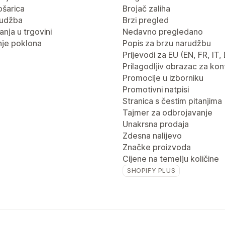
ošarica
Brojač zaliha
rudžba
Brzi pregled
nja u trgovini
Nedavno pregledano
je poklona
Popis za brzu narudžbu
Prijevodi za EU (EN, FR, IT,
Prilagodljiv obrazac za kon
Promocije u izborniku
Promotivni natpisi
Stranica s čestim pitanjima
Tajmer za odbrojavanje
Unakrsna prodaja
Zdesna nalijevo
Značke proizvoda
Cijene na temelju količine
SHOPIFY PLUS