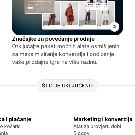
Značajke za povećanje prodaje
Otključajte paket moćnih alata osmišljenih
za maksimiziranje konverzija i podizanje
vaše prodajne igre na višu razinu.
ŠTO JE UKLJUČENO
a i plaćanje
Marketing i konverzija
 o košarici
Alat za provjeru dobi
pnja
Blogovi