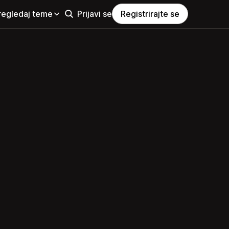
regledaj teme
Prijavi se
Registrirajte se