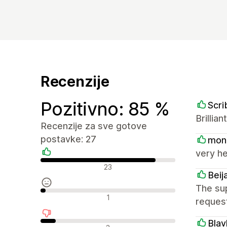
Recenzije
Pozitivno: 85 %
Scri
Brillia
Recenzije za sve gotove
postavke: 27
mon
very he
Pozitivne recenzije
23
Beij
The sup
Neutralne recenzije
1
request
Blav
Negativne recenzije