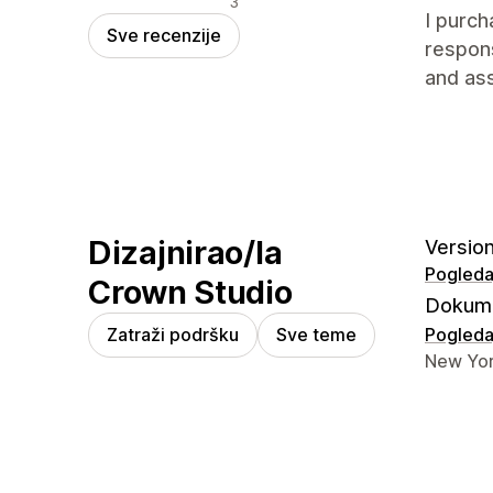
3
I purch
Sve recenzije
respon
and ass
Dizajnirao/la
Version
Pogledaj
Crown Studio
Dokume
Zatraži podršku
Sve teme
Pogledaj
Podaci z
New Yor