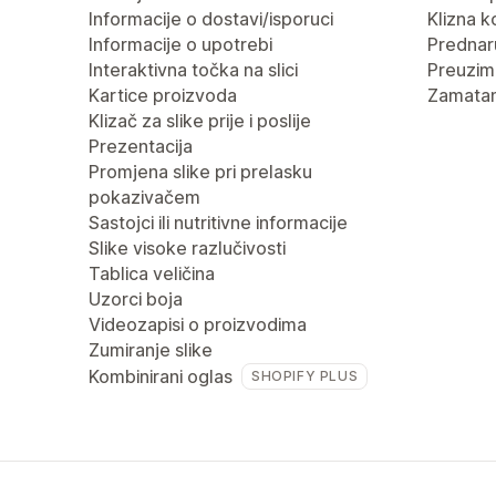
Informacije o dostavi/isporuci
Klizna k
Informacije o upotrebi
Predna
Interaktivna točka na slici
Preuzima
Kartice proizvoda
Zamatan
Klizač za slike prije i poslije
Prezentacija
Promjena slike pri prelasku
pokazivačem
Sastojci ili nutritivne informacije
Slike visoke razlučivosti
Tablica veličina
Uzorci boja
Videozapisi o proizvodima
Zumiranje slike
Kombinirani oglas
SHOPIFY PLUS