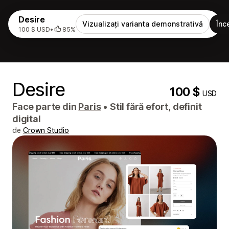
Desire
Vizualizați varianta demonstrativă
Înc
100 $ USD
•
85%
Desire
100 $
USD
Face parte din
Paris
•
Stil fără efort, definit
digital
de
Crown Studio