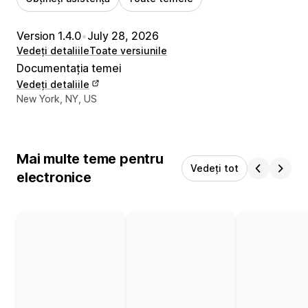
Version 1.4.0
•
July 28, 2026
Vedeți detaliile
Toate versiunile
Documentația temei
Vedeți detaliile
Detaliile de contact ale designerului
New York, NY, US
Mai multe teme pentru
Vedeți tot
electronice