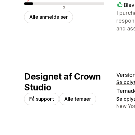
Blav
Negative anmeldelser
3
I purch
Alle anmeldelser
respon
and ass
Designet af Crown
Version
Se oply
Studio
Temad
Få support
Alle temaer
Se oply
Se konta
New Yor