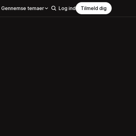
Gennemse temaer
Log ind
Tilmeld dig