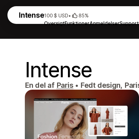
Intense
100 $ USD
•
85%
Oversigt
Funktioner
Anmeldelser
Support
Intense
En del af
Paris
•
Fedt design, Paris