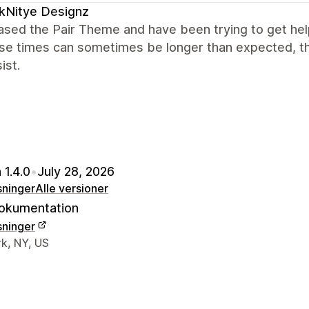
kNitye Designz
ased the Pair Theme and have been trying to get hel
se times can sometimes be longer than expected, t
ist.
 1.4.0
•
July 28, 2026
sninger
Alle versioner
okumentation
sninger
ktoplysninger
k, NY, US