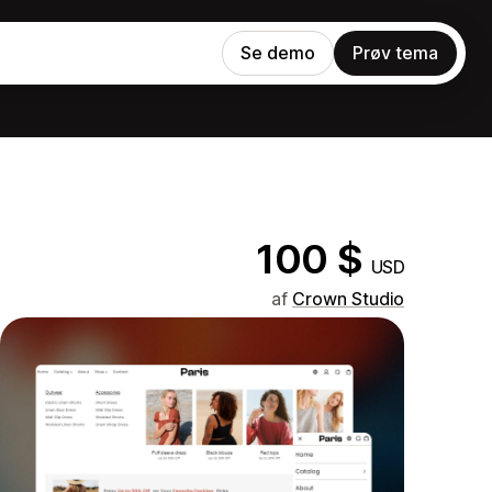
Se demo
Prøv tema
100 $
USD
af
Crown Studio