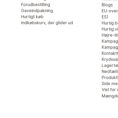
Forudbestilling
Blogs
Gaveindpakning
EU-overs
Hurtigt køb
ES)
Indkøbskurv, der glider ud
Hurtig be
Hurtig v
Højre-ti
Kampag
Kampagn
Kontaktf
Krydssa
Lagertæ
Nedtæll
Produk
Side me
Vist for 
Mængde