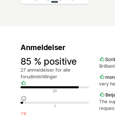
Anmeldelser
85 % positive
Scri
Brillia
27 anmeldelser for alle
forudindstillinger
mon
very he
Positive anmeldelser
23
Beij
The sup
Neutrale anmeldelser
1
request