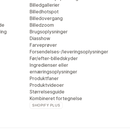
Billedgallerier
Billedhotspot
Billedovergang
de
Billedzoom
ring
Brugsoplysninger
Diasshow
Farveprøver
Forsendelses-/leveringsoplysninger
Før/efter-billedskyder
Ingredienser eller
ernæringsoplysninger
Produktfaner
Produktvideoer
Størrelsesguide
Kombineret fortegnelse
SHOPIFY PLUS