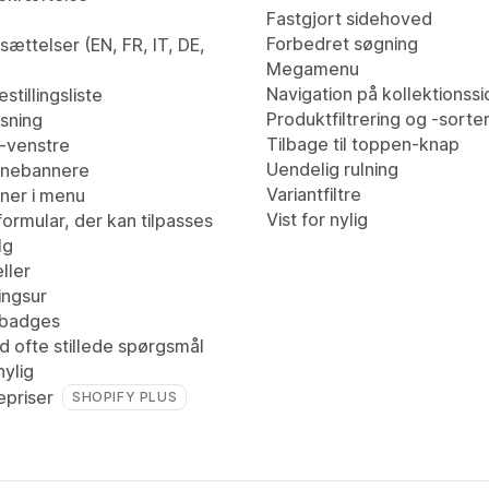
Fastgjort sidehoved
Forbedret søgning
ættelser (EN, FR, IT, DE,
Megamenu
Navigation på kollektionssi
stillingsliste
Produktfiltrering og -sorte
isning
Tilbage til toppen-knap
l-venstre
Uendelig rulning
nebannere
Variantfiltre
er i menu
Vist for nylig
ormular, der kan tilpasses
lg
ller
ingsur
tbadges
d ofte stillede spørgsmål
nylig
priser
SHOPIFY PLUS