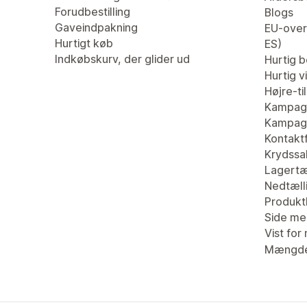
Forudbestilling
Blogs
Gaveindpakning
EU-overs
Hurtigt køb
ES)
Indkøbskurv, der glider ud
Hurtig be
Hurtig v
Højre-ti
Kampag
Kampagn
Kontaktf
Krydssa
Lagertæ
Nedtæll
Produk
Side me
Vist for 
Mængde