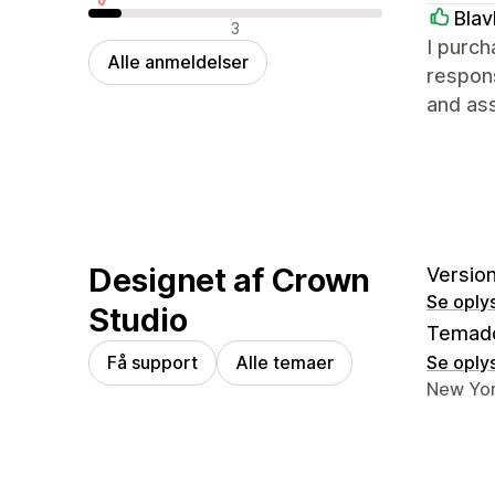
Blav
Negative anmeldelser
3
I purch
Alle anmeldelser
respon
and ass
Designet af Crown
Version
Se oply
Studio
Temad
Få support
Alle temaer
Se oply
Se konta
New Yor