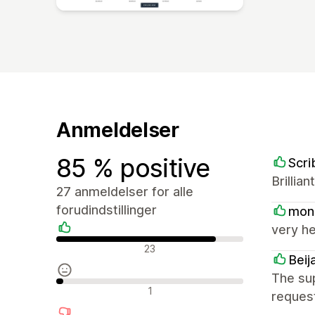
Anmeldelser
85 % positive
Scri
Brillia
27 anmeldelser for alle
forudindstillinger
mon
very he
Positive anmeldelser
23
Beij
The sup
Neutrale anmeldelser
1
request