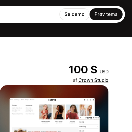
Se demo
Prøv tema
100 $
USD
af
Crown Studio