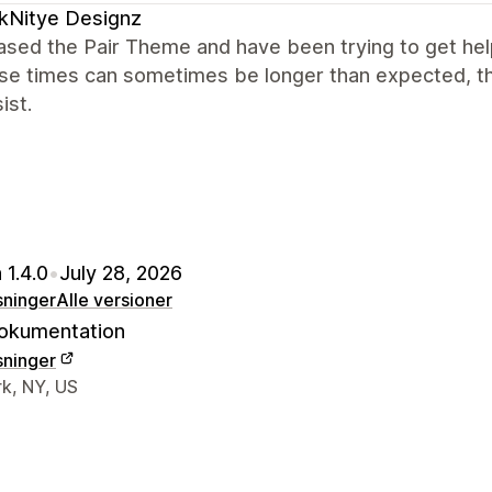
kNitye Designz
ased the Pair Theme and have been trying to get hel
se times can sometimes be longer than expected, t
ist.
 1.4.0
•
July 28, 2026
sninger
Alle versioner
okumentation
sninger
ktoplysninger
k, NY, US