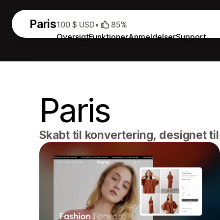
Paris
100 $ USD
•
85%
Oversigt
Funktioner
Anmeldelser
Support
Paris
Skabt til konvertering, designet ti