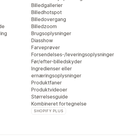
Billedgallerier
Billedhotspot
Billedovergang
de
Billedzoom
ring
Brugsoplysninger
Diasshow
Farveprøver
Forsendelses-/leveringsoplysninger
Før/efter-billedskyder
Ingredienser eller
ernæringsoplysninger
Produktfaner
Produktvideoer
Størrelsesguide
Kombineret fortegnelse
SHOPIFY PLUS