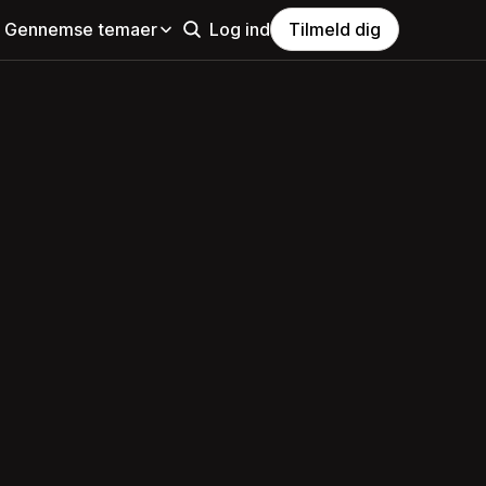
Gennemse temaer
Log ind
Tilmeld dig