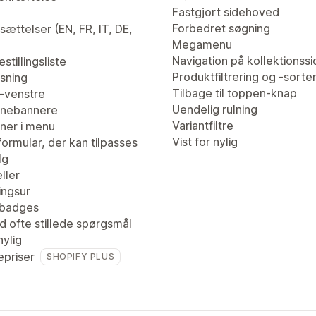
Fastgjort sidehoved
Forbedret søgning
ættelser (EN, FR, IT, DE,
Megamenu
Navigation på kollektionssi
stillingsliste
Produktfiltrering og -sorte
isning
Tilbage til toppen-knap
l-venstre
Uendelig rulning
nebannere
Variantfiltre
er i menu
Vist for nylig
ormular, der kan tilpasses
lg
ller
ingsur
tbadges
d ofte stillede spørgsmål
nylig
priser
SHOPIFY PLUS