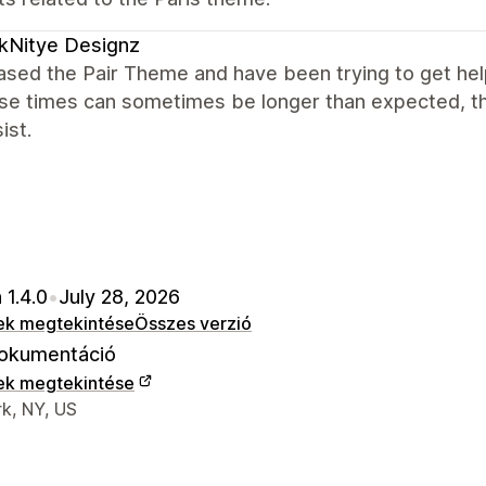
kNitye Designz
ased the Pair Theme and have been trying to get hel
se times can sometimes be longer than expected, t
ist.
 1.4.0
•
July 28, 2026
ek megtekintése
Összes verzió
okumentáció
ek megtekintése
 kapcsolattartási adatai
k, NY, US