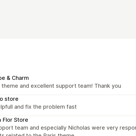
be & Charm
nt theme and excellent support team! Thank you
o store
lpfull and fix the problem fast
a Flor Store
port team and especially Nicholas were very respons
s related to the Paris theme.