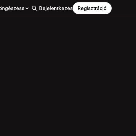
öngészése
Bejelentkezés
Regisztráció