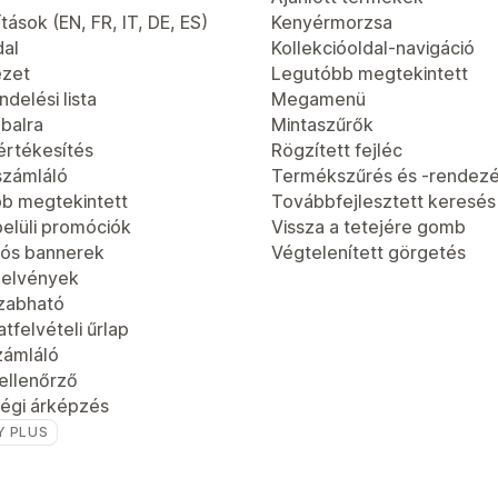
tások (EN, FR, IT, DE, ES)
Kenyérmorzsa
dal
Kollekcióoldal-navigáció
ézet
Legutóbb megtekintett
delési lista
Megamenü
 balra
Mintaszűrők
értékesítés
Rögzített fejléc
számláló
Termékszűrés és -rendez
b megtekintett
Továbbfejlesztett keresés
elüli promóciók
Vissza a tetejére gomb
ós bannerek
Végtelenített görgetés
jelvények
zabható
tfelvételi űrlap
zámláló
-ellenőrző
égi árképzés
Y PLUS