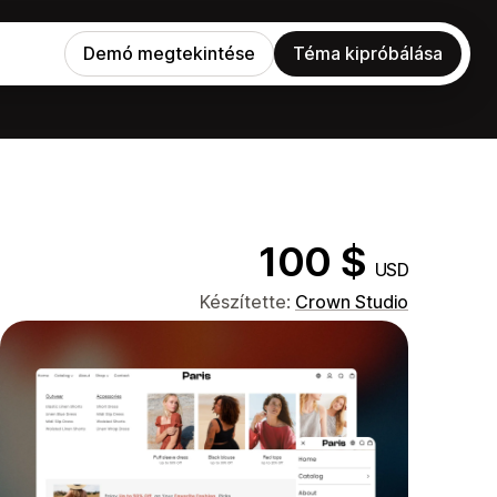
Demó megtekintése
Téma kipróbálása
100 $
USD
Készítette:
Crown Studio