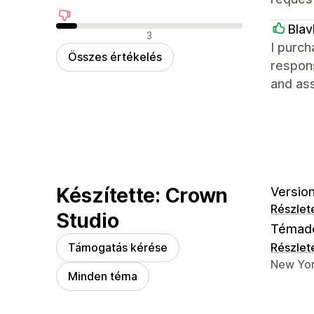
Blav
Negatív értékelések
3
I purch
Összes értékelés
respon
and ass
Készítette: Crown
Version
Részlet
Studio
Témad
Támogatás kérése
Részlet
Dizájner
New Yor
Minden téma