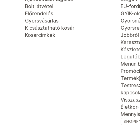
Bolti átvétel
EU-fordí
Előrendelés
GYIK-ol
Gyorsvásárlás
Gyorsn
Kicsúsztatható kosár
Gyorsren
Kosárcímkék
Jobbról
Kereszt
Készlet
Legutób
Menün b
Promóci
Termék
Testres
kapcsola
Visszas
Életkor
Mennyis
SHOPIF