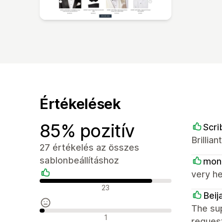
Értékelések
85% pozitív
Scri
Brillia
27 értékelés az összes
sablonbeállításhoz
mon
very he
Pozitív értékelések
23
Beij
The sup
Semleges értékelések
1
request