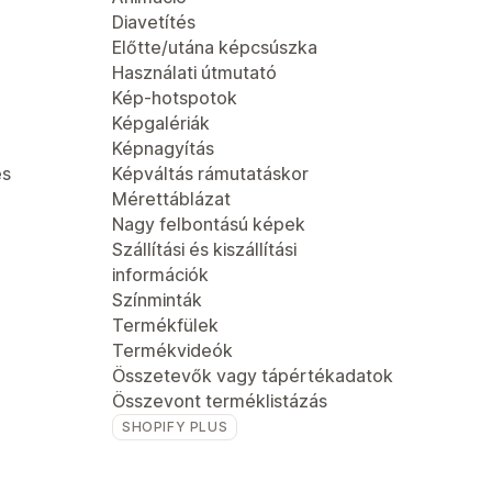
Diavetítés
Előtte/utána képcsúszka
Használati útmutató
Kép-hotspotok
Képgalériák
Képnagyítás
és
Képváltás rámutatáskor
Mérettáblázat
Nagy felbontású képek
Szállítási és kiszállítási
információk
Színminták
Termékfülek
Termékvideók
Összetevők vagy tápértékadatok
Összevont terméklistázás
SHOPIFY PLUS