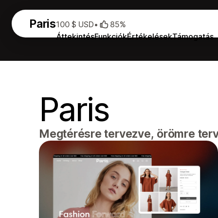
Paris
100 $ USD
•
85%
Áttekintés
Funkciók
Értékelések
Támogatás
Paris
Megtérésre tervezve, örömre ter