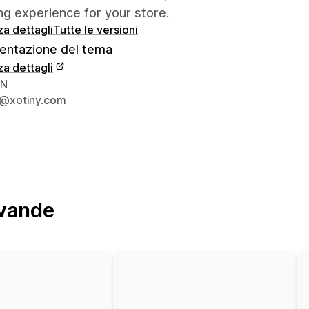
g experience for your store.
za dettagli
Tutte le versioni
ntazione del tema
za dettagli
 del designer
VN
@xotiny.com
evande