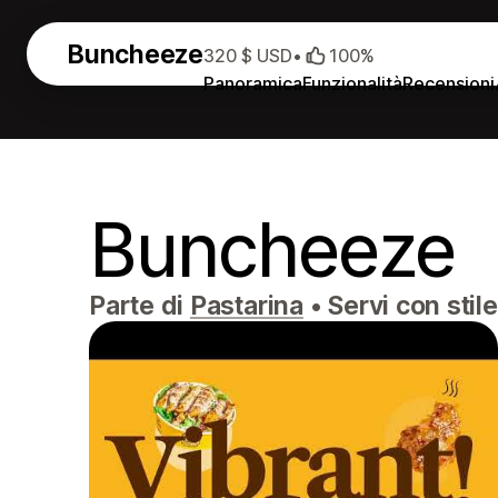
Buncheeze
320 $ USD
•
100%
Panoramica
Funzionalità
Recensioni
Buncheeze
Parte di
Pastarina
•
Servi con stil