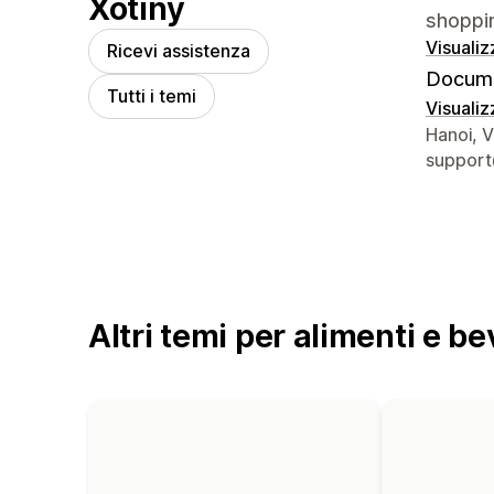
Xotiny
shoppin
Visualiz
Ricevi assistenza
Docume
Tutti i temi
Visualiz
Recapiti
Hanoi, 
support
Altri temi per alimenti e b