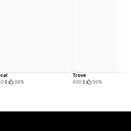
cal
Trove
0 $
98%
400 $
99%