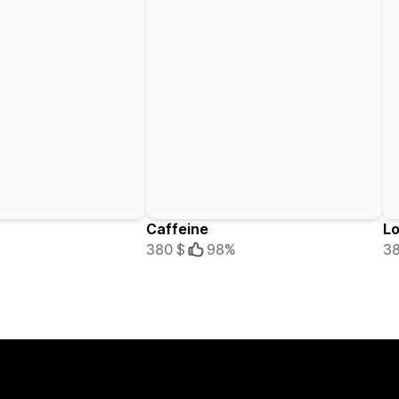
Caffeine
Lo
380 $
98%
38