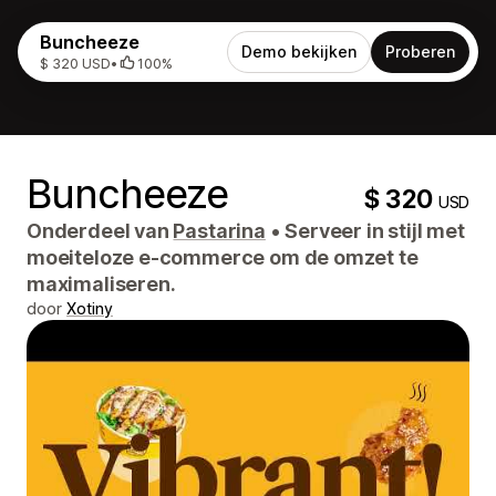
Buncheeze
Demo bekijken
Proberen
$ 320 USD
•
100%
Buncheeze
$ 320
USD
Onderdeel van
Pastarina
•
Serveer in stijl met
moeiteloze e-commerce om de omzet te
maximaliseren.
door
Xotiny