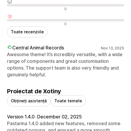
Recenzii neutre
0
Recenzii negative
0
Toate recenziile
Central Animal Records
Nov 13, 2025
Awesome theme! It’s incredibly versatile, with a wide
range of components and great customisation
options. The support team is also very friendly and
genuinely helpful.
Proiectat de Xotiny
Obțineți asistență
Toate temele
Version 1.4.0
•
December 02, 2025
Pastarina 1.4.0 added new features, removed some
outdated popups, and ensured a more smooth