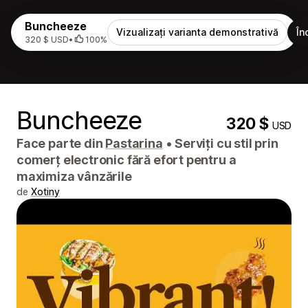
Buncheeze
Vizualizați varianta demonstrativă
În
320 $ USD
•
100%
Buncheeze
320 $
USD
Face parte din
Pastarina
•
Serviți cu stil prin
comerț electronic fără efort pentru a
maximiza vânzările
de
Xotiny