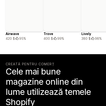
Airwave
Trove
Lively
420 $
95%
400 $
99%
380 $
98%
CREATĂ PENTRU COMERȚ
Cele mai bune
magazine online din
lume utilizează temele
Shopify