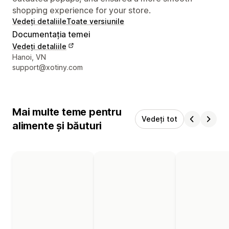
shopping experience for your store.
Vedeți detaliile
Toate versiunile
Documentația temei
Vedeți detaliile
Detaliile de contact ale designerului
Hanoi, VN
support@xotiny.com
Mai multe teme pentru
Vedeți tot
alimente și băuturi