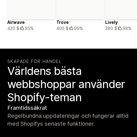
Airwave
Trove
Lively
420 $
95%
400 $
99%
380 $
98%
SKAPADE FÖR HANDEL
Världens bästa
webbshoppar använder
Shopify-teman
Framtidssäkrat
Regelbundna uppdateringar och fungerar alltid
med Shopifys senaste funktioner.