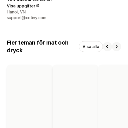
Visa uppgifter
Designerns kontaktuppgifter
Hanoi, VN
support@xotiny.com
Fler teman för mat och
Visa alla
dryck