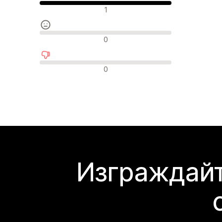
Положителни отзиви
1
Неутрални отзиви
0
Отрицателни отзиви
0
Изграждайт