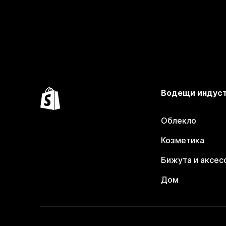
Водещи индус
Облекло
Козметика
Бижута и аксес
Дом