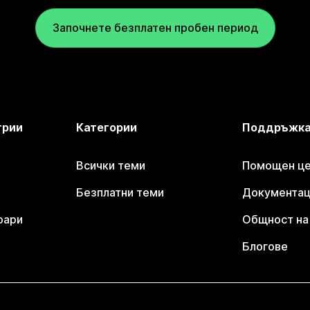
Започнете безплатен пробен период
трии
Категории
Поддръжк
Всички теми
Помощен цен
Безплатни теми
Документаци
оари
Общност на 
Блогове