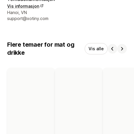
Vis informasjon
Designerens kontaktinfo
Hanoi, VN
support@xotiny.com
Flere temaer for mat og
Vis alle
drikke