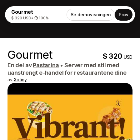
Gourmet
Se demovisningen
Prøv
$ 320 USD
•
100%
Gourmet
$ 320
USD
En del av
Pastarina
•
Server med stil med
uanstrengt e-handel for restaurantene dine
av
Xotiny