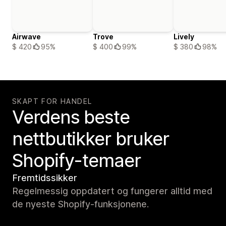
Airwave
Trove
Lively
$ 420
95%
$ 400
99%
$ 380
98%
SKAPT FOR HANDEL
Verdens beste
nettbutikker bruker
Shopify-temaer
Fremtidssikker
Regelmessig oppdatert og fungerer alltid med
de nyeste Shopify-funksjonene.