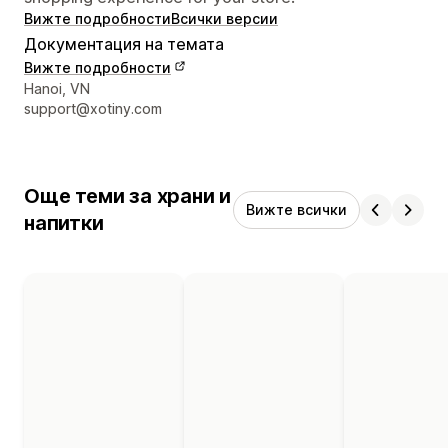
Вижте подробности
Всички версии
Документация на темата
Вижте подробности
Данни за връзка с дизайнера
Hanoi, VN
support@xotiny.com
Още теми за храни и
Вижте всички
напитки