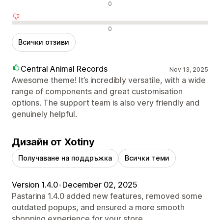
Неутрални отзиви
0
Отрицателни отзиви
0
Всички отзиви
Central Animal Records
Nov 13, 2025
Awesome theme! It’s incredibly versatile, with a wide
range of components and great customisation
options. The support team is also very friendly and
genuinely helpful.
Дизайн от Xotiny
Получаване на поддръжка
Всички теми
Version 1.4.0
•
December 02, 2025
Pastarina 1.4.0 added new features, removed some
outdated popups, and ensured a more smooth
shopping experience for your store.