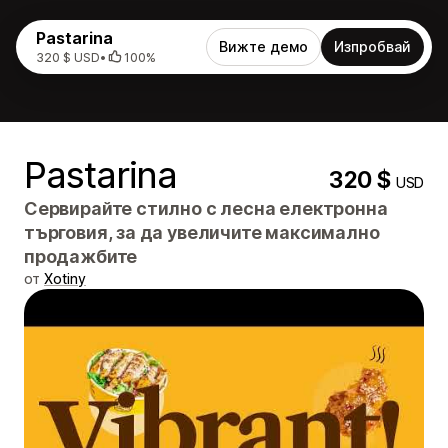
Pastarina
Вижте демо
Изпробвай
320 $ USD
•
100%
Pastarina
320 $
USD
Сервирайте стилно с лесна електронна
търговия, за да увеличите максимално
продажбите
от
Xotiny