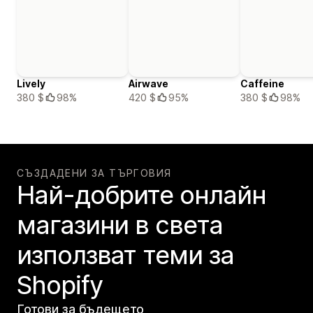
Lively
Airwave
Caffeine
380 $
98%
420 $
95%
380 $
98%
СЪЗДАДЕНИ ЗА ТЪРГОВИЯ
Най-добрите онлайн
магазини в света
използват теми за
Shopify
Готови за бъдещето