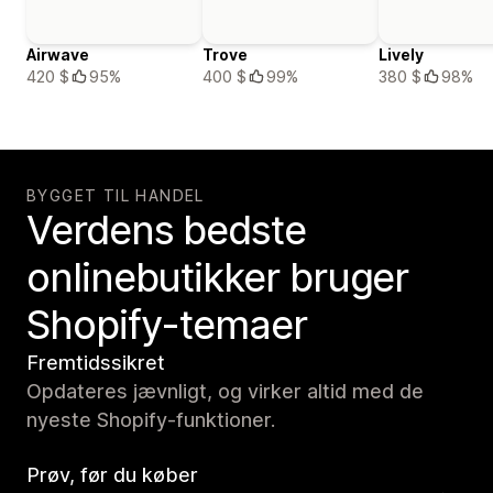
Airwave
Trove
Lively
420 $
95%
400 $
99%
380 $
98%
BYGGET TIL HANDEL
Verdens bedste
onlinebutikker bruger
Shopify-temaer
Fremtidssikret
Opdateres jævnligt, og virker altid med de
nyeste Shopify-funktioner.
Prøv, før du køber