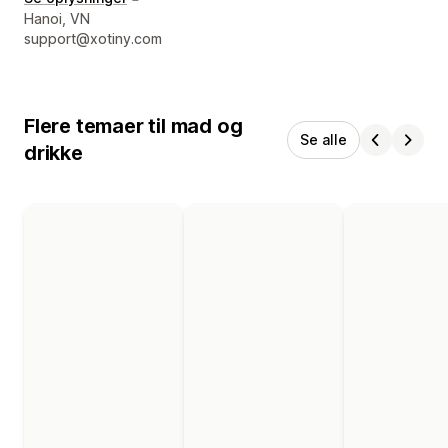
Se kontaktoplysninger
Hanoi, VN
support@xotiny.com
Flere temaer til mad og
Se alle
drikke