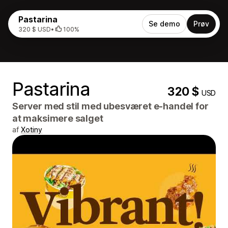
Pastarina
Se demo
Prøv
320 $ USD
•
100%
Pastarina
320 $
USD
Server med stil med ubesværet e-handel for
at maksimere salget
af
Xotiny