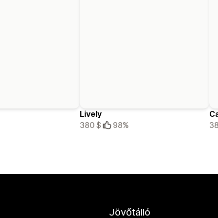
Lively
Ca
380 $
98%
38
Jövőtálló