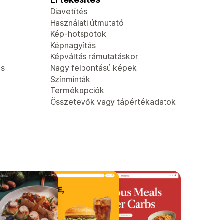
Diavetítés
Használati útmutató
Kép-hotspotok
Képnagyítás
Képváltás rámutatáskor
és
Nagy felbontású képek
Színminták
Termékopciók
Összetevők vagy tápértékadatok