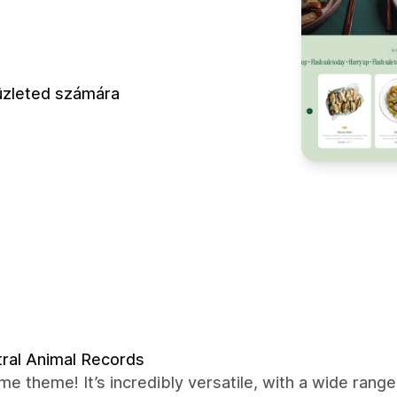
 üzleted számára
ral Animal Records
 theme! It’s incredibly versatile, with a wide ran