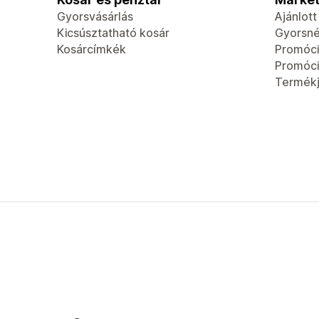
Gyorsvásárlás
Ajánlot
Kicsúsztatható kosár
Gyorsn
Kosárcímkék
Promóci
Promóci
Termék