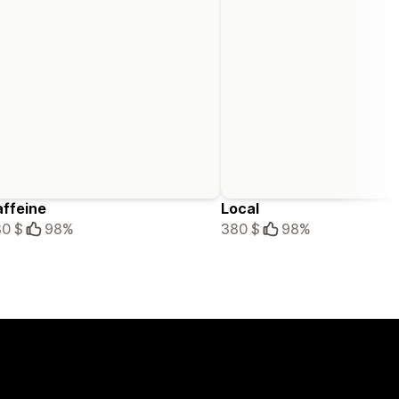
ffeine
Local
0 $
98%
380 $
98%