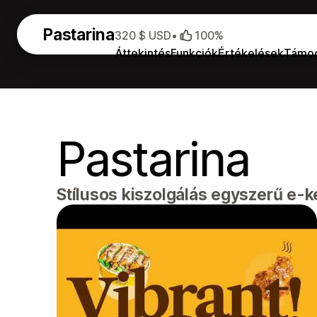
Pastarina
320 $ USD
•
100%
Áttekintés
Funkciók
Értékelések
Támo
Pastarina
Stílusos kiszolgálás egyszerű e-