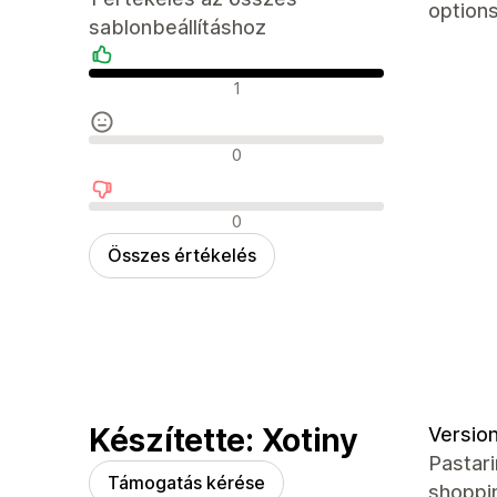
options
sablonbeállításhoz
Pozitív értékelések
1
Semleges értékelések
0
Negatív értékelések
0
Összes értékelés
Készítette: Xotiny
Version
Pastar
Támogatás kérése
shoppin