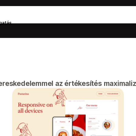
gatás
kereskedelemmel az értékesítés maximali