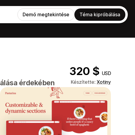
Demó megtekintése
Téma kipróbálása
320 $
USD
zálása érdekében
Készítette:
Xotiny