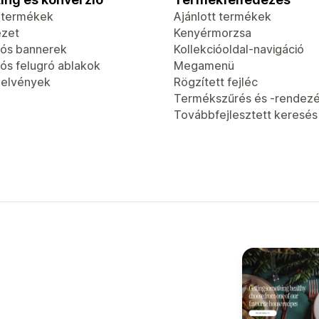
t termékek
Ajánlott termékek
ézet
Kenyérmorzsa
ós bannerek
Kollekcióoldal-navigáció
ós felugró ablakok
Megamenü
jelvények
Rögzített fejléc
Termékszűrés és -rendez
Továbbfejlesztett keresés