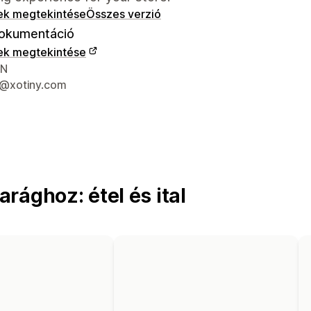
ek megtekintése
Összes verzió
okumentáció
ek megtekintése
 kapcsolattartási adatai
VN
@xotiny.com
rághoz: étel és ital