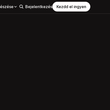
észése
Bejelentkezés
Kezdd el ingyen