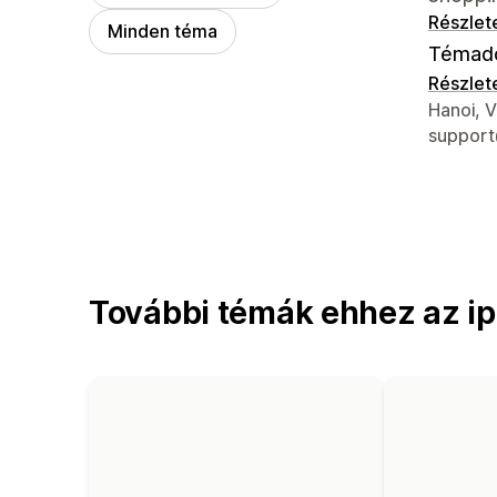
Részlet
Minden téma
Témad
Részlet
Dizájner
Hanoi, 
support
További témák ehhez az ipa