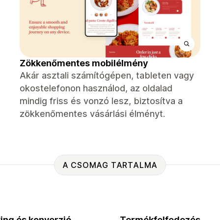
Zökkenőmentes mobilélmény
Akár asztali számítógépen, tableten vagy
okostelefonon használod, az oldalad
mindig friss és vonzó lesz, biztosítva a
zökkenőmentes vásárlási élményt.
A CSOMAG TARTALMA
ing és konverzió
Termékfelfedezés