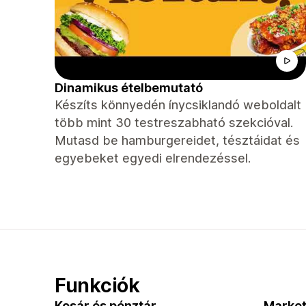
Dinamikus ételbemutató
Készíts könnyedén ínycsiklandó weboldalt
több mint 30 testreszabható szekcióval.
Mutasd be hamburgereidet, tésztáidat és
egyebeket egyedi elrendezéssel.
Funkciók
Kosár és pénztár
Market