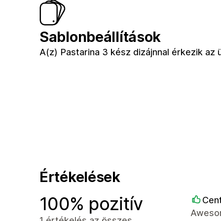
Sablonbeállítások
A(z) Pastarina 3 kész dizájnnal érkezik az
Értékelések
100% pozitív
Cent
Awesome
1 értékelés az összes