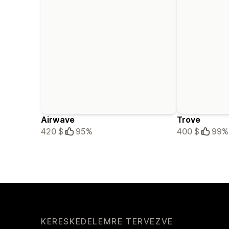
Airwave
Trove
420 $
95%
400 $
99%
KERESKEDELEMRE TERVEZVE