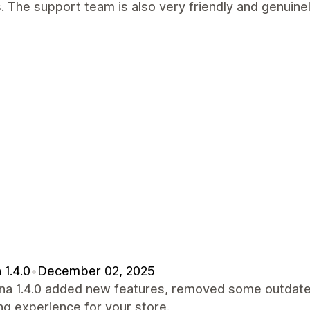
. The support team is also very friendly and genuinel
 1.4.0
•
December 02, 2025
ina 1.4.0 added new features, removed some outdat
g experience for your store.