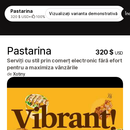
Pastarina
Vizualizați varianta demonstrativă
În
320 $ USD
•
100%
Pastarina
320 $
USD
Serviți cu stil prin comerț electronic fără efort
pentru a maximiza vânzările
de
Xotiny