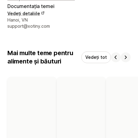
Documentația temei
Vedeți detaliile
Detaliile de contact ale designerului
Hanoi, VN
support@xotiny.com
Mai multe teme pentru
Vedeți tot
alimente și băuturi