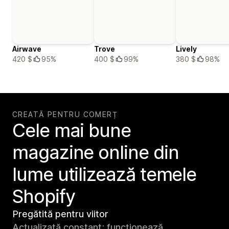
Airwave
Trove
Lively
420 $
95%
400 $
99%
380 $
98%
CREATĂ PENTRU COMERȚ
Cele mai bune
magazine online din
lume utilizează temele
Shopify
Pregătită pentru viitor
Actualizată constant; funcționează