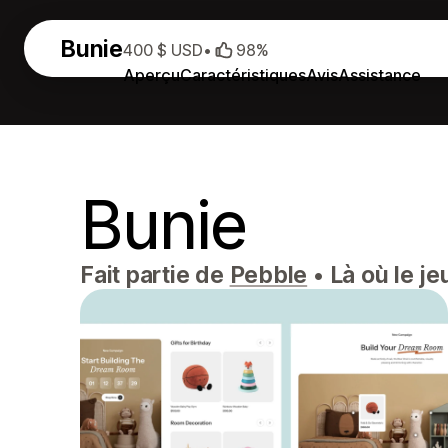
Bunie
400 $ USD
•
98%
Aperçu
Caractéristiques
Avis
Assistance
Bunie
Fait partie de
Pebble
•
Là où le je