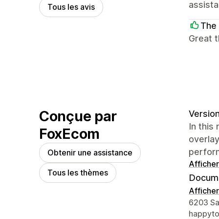
assista
Tous les avis
The 
Great 
Conçue par
Version
In this
FoxEcom
overlay
perfor
Obtenir une assistance
Afficher
Tous les thèmes
Docume
Afficher
Coordon
6203 Sa
happyt