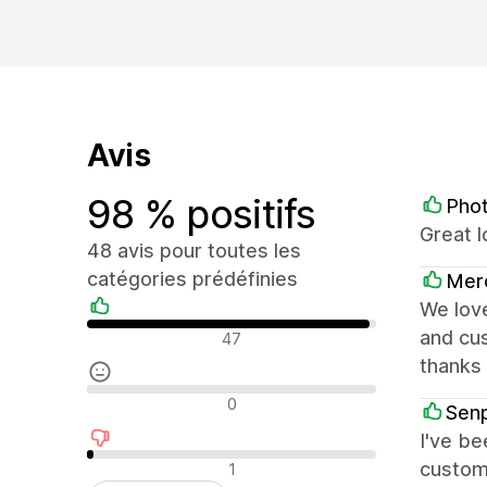
Avis
98 % positifs
Pho
Great 
48 avis pour toutes les
catégories prédéfinies
Mer
We love
Avis positifs
and cus
47
thanks 
Avis neutres
0
Senp
I've be
Avis négatifs
custom
1