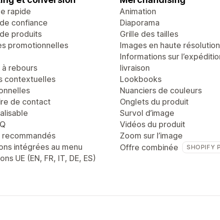
ge rapide
Animation
de confiance
Diaporama
de produits
Grille des tailles
es promotionnelles
Images en haute résolution
Informations sur l’expéditio
à rebours
livraison
s contextuelles
Lookbooks
onnelles
Nuanciers de couleurs
ire de contact
Onglets du produit
alisable
Survol d’image
AQ
Vidéos du produit
s recommandés
Zoom sur l’image
ons intégrées au menu
Offre combinée
SHOPIFY 
ons UE (EN, FR, IT, DE, ES)