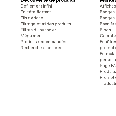
Défilement infini
Afficha
En-tête flottant
Badges 
Fils d’Ariane
Badges 
Filtrage et tri des produits
Bannièr
Filtres du nuancier
Blogs
Méga menu
Compte 
Produits recommandés
Fenêtre
Recherche améliorée
promoti
Formula
personn
Page F
Produit
Promoti
Traducti