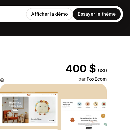
Afficher la démo
Essayer le thème
400 $
USD
ce
par
FoxEcom