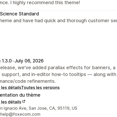
nce. I highly recommend this theme!
Science Standard
theme and have had quick and thorough customer serv
 1.3.0
•
July 06, 2026
 release, we've added parallax effects for banners, a
 support, and in-editor how-to tooltips — along with
mance/code refinements.
 les détails
Toutes les versions
ntation du thème
 les détails
nées du concepteur
n Ignacio Ave, San Jose, CA, 95119, US
ohelp@foxecom.com