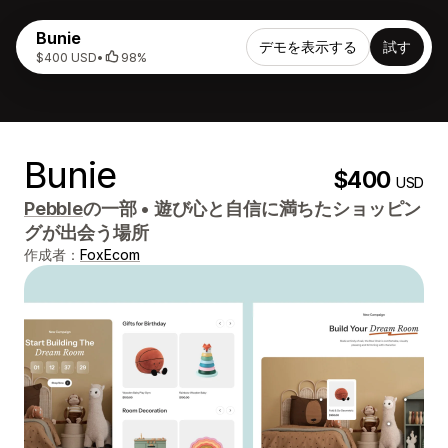
Bunie
デモを表示する
試す
$400 USD
•
98%
Bunie
$400
USD
Pebble
の一部
•
遊び心と自信に満ちたショッピン
グが出会う場所
作成者：
FoxEcom