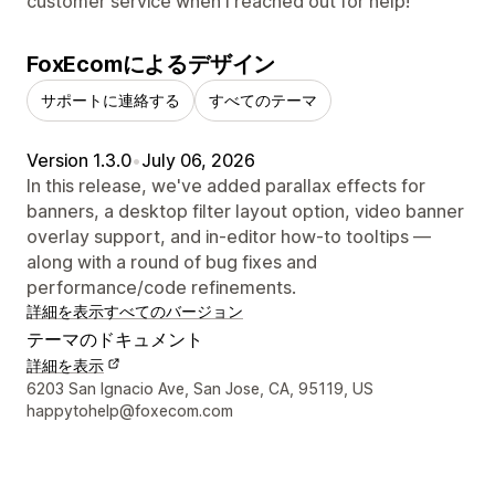
customer service when I reached out for help!
FoxEcomによるデザイン
サポートに連絡する
すべてのテーマ
Version 1.3.0
•
July 06, 2026
In this release, we've added parallax effects for
banners, a desktop filter layout option, video banner
overlay support, and in-editor how-to tooltips —
along with a round of bug fixes and
performance/code refinements.
詳細を表示
すべてのバージョン
テーマのドキュメント
詳細を表示
デザイナーの連絡先情報
6203 San Ignacio Ave, San Jose, CA, 95119, US
happytohelp@foxecom.com