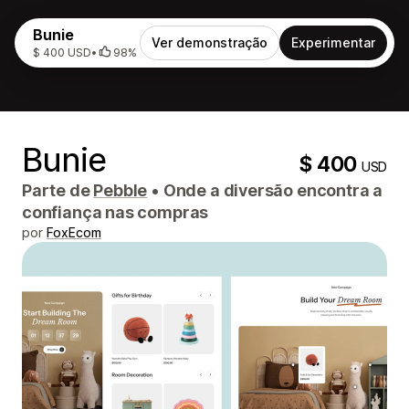
Bunie
Ver demonstração
Experimentar
$ 400 USD
•
98%
Bunie
$ 400
USD
Parte de
Pebble
•
Onde a diversão encontra a
confiança nas compras
por
FoxEcom