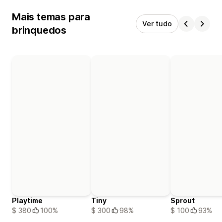
Mais temas para
Ver tudo
brinquedos
Playtime
Tiny
Sprout
$ 380
100%
$ 300
98%
$ 100
93%