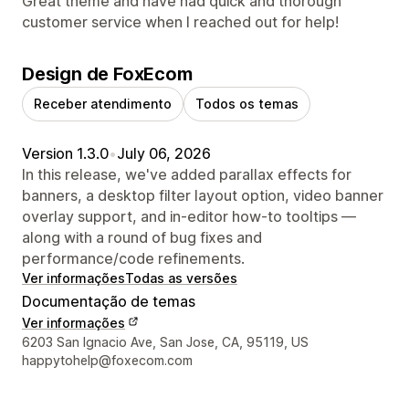
Great theme and have had quick and thorough
customer service when I reached out for help!
Design de FoxEcom
Receber atendimento
Todos os temas
Version 1.3.0
•
July 06, 2026
In this release, we've added parallax effects for
banners, a desktop filter layout option, video banner
overlay support, and in-editor how-to tooltips —
along with a round of bug fixes and
performance/code refinements.
Ver informações
Todas as versões
Documentação de temas
Ver informações
Informações de contato do designer
6203 San Ignacio Ave, San Jose, CA, 95119, US
happytohelp@foxecom.com