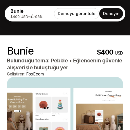
Bunie
Demoyu görüntüle
Deneyin
$400 USD
•
98%
Bunie
$400
USD
Bulunduğu tema:
Pebble
•
Eğlencenin güvenle
alışverişle buluştuğu yer
Geliştiren:
FoxEcom