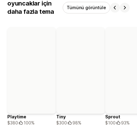
oyuncaklar için
Tümünü görüntüle
daha fazla tema
Playtime
Tiny
Sprout
$380
100%
$300
98%
$100
93%