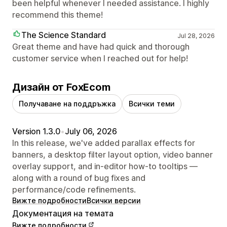
been helpful whenever I needed assistance. I highly
recommend this theme!
The Science Standard
Jul 28, 2026
Great theme and have had quick and thorough
customer service when I reached out for help!
Дизайн от FoxEcom
Получаване на поддръжка
Всички теми
Version 1.3.0
•
July 06, 2026
In this release, we've added parallax effects for
banners, a desktop filter layout option, video banner
overlay support, and in-editor how-to tooltips —
along with a round of bug fixes and
performance/code refinements.
Вижте подробности
Всички версии
Документация на темата
Вижте подробности