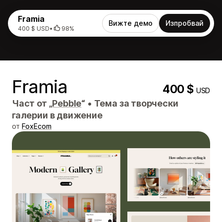
Framia
Вижте демо
Изпробвай
400 $ USD
•
98%
Framia
400 $
USD
Част от „
Pebble
“
•
Тема за творчески
галерии в движение
от
FoxEcom