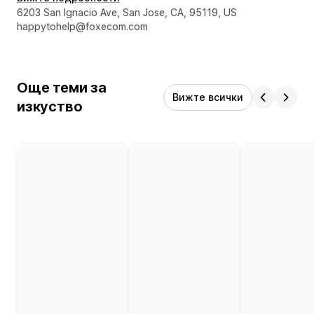
Данни за връзка с дизайнера
6203 San Ignacio Ave, San Jose, CA, 95119, US
happytohelp@foxecom.com
Още теми за
Вижте всички
изкуство