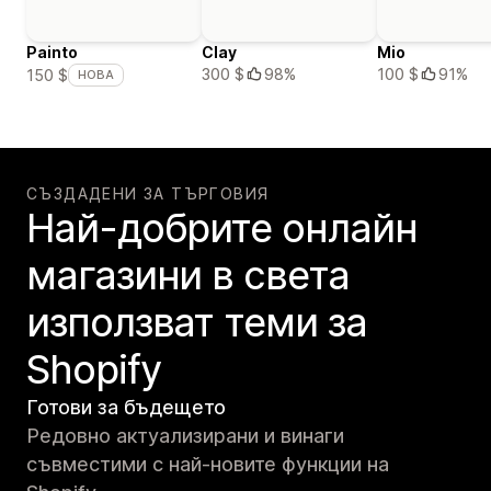
Painto
Clay
Mio
300 $
98%
100 $
91%
150 $
НОВА
СЪЗДАДЕНИ ЗА ТЪРГОВИЯ
Най-добрите онлайн
магазини в света
използват теми за
Shopify
Готови за бъдещето
Редовно актуализирани и винаги
съвместими с най-новите функции на