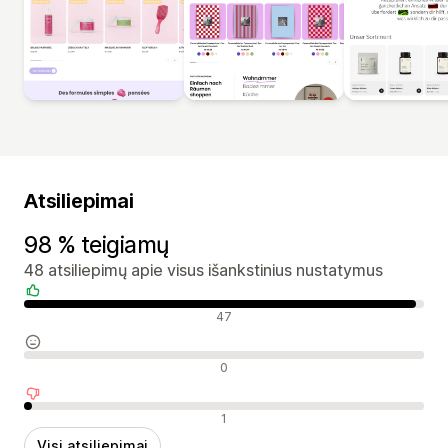
Atsiliepimai
98 % teigiamų
48 atsiliepimų apie visus išankstinius nustatymus
Teigiami atsiliepimai
47
Neutralūs atsiliepimai
0
Neigiami atsiliepimai
1
Visi atsiliepimai