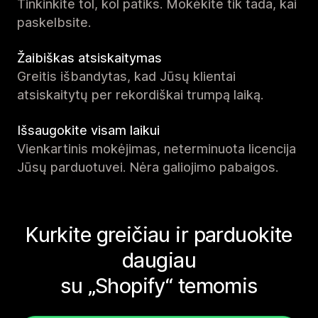
Tinkinkite tol, kol patiks. Mokėkite tik tada, kai
paskelbsite.
Žaibiškas atsiskaitymas
Greitis išbandytas, kad Jūsų klientai
atsiskaitytų per rekordiškai trumpą laiką.
Išsaugokite visam laikui
Vienkartinis mokėjimas, neterminuota licencija
Jūsų parduotuvei. Nėra galiojimo pabaigos.
Kurkite greičiau ir parduokite
daugiau
su „Shopify“ temomis