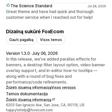
The Science Standard
Jul 28, 2026
Great theme and have had quick and thorough
customer service when I reached out for help!
Dizainą sukūrė FoxEcom
Gauti pagalbą
Visos temos
Version 1.3.0
•
July 06, 2026
In this release, we've added parallax effects for
banners, a desktop filter layout option, video banner
overlay support, and in-editor how-to tooltips —
along with a round of bug fixes and
performance/code refinements.
Žiūrėti išsamią informaciją
Visos versijos
Temos dokumentacija
Žiūrėti išsamią informaciją
Kūrėjo kontaktiniai duomenys
6203 San Ignacio Ave, San Jose, CA, 95119, US
happytohelp@foxecom.com