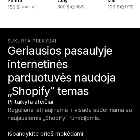
Painto
Clay
Mio
300 $
98%
100 $
91%
150 $
NAUJA
SUKURTA PREKYBAI
Geriausios pasaulyje
internetinės
parduotuvės naudoja
„Shopify“ temas
Pritaikyta ateičiai
Reguliariai atnaujinama ir visada suderinama su
naujausiomis „Shopify“ funkcijomis.
Išbandykite prieš mokėdami