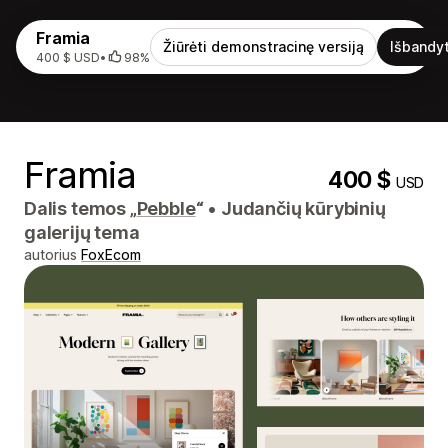
Framia
Žiūrėti demonstracinę versiją
Išbandyt
400 $ USD
•
98%
Framia
400 $
USD
Dalis temos „
Pebble
“
•
Judančių kūrybinių
galerijų tema
autorius
FoxEcom