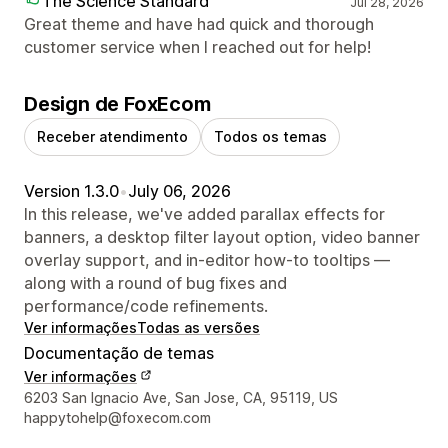
The Science Standard
Jul 28, 2026
Great theme and have had quick and thorough
customer service when I reached out for help!
Design de FoxEcom
Receber atendimento
Todos os temas
Version 1.3.0
•
July 06, 2026
In this release, we've added parallax effects for
banners, a desktop filter layout option, video banner
overlay support, and in-editor how-to tooltips —
along with a round of bug fixes and
performance/code refinements.
Ver informações
Todas as versões
Documentação de temas
Ver informações
Informações de contato do designer
6203 San Ignacio Ave, San Jose, CA, 95119, US
happytohelp@foxecom.com