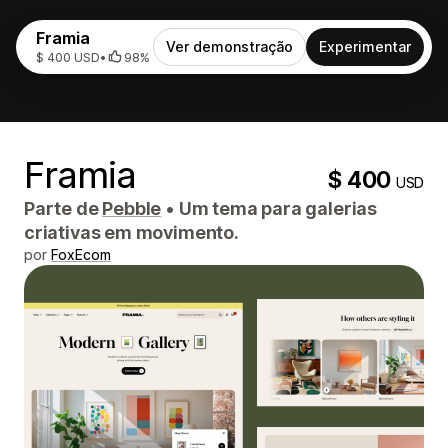
Framia
Ver demonstração
Experimentar
$ 400 USD
•
98%
Framia
$ 400
USD
Parte de
Pebble
•
Um tema para galerias
criativas em movimento.
por
FoxEcom