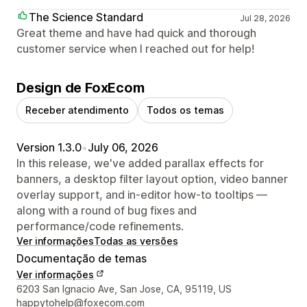
The Science Standard
Jul 28, 2026
Great theme and have had quick and thorough
customer service when I reached out for help!
Design de FoxEcom
Receber atendimento
Todos os temas
Version 1.3.0
•
July 06, 2026
In this release, we've added parallax effects for
banners, a desktop filter layout option, video banner
overlay support, and in-editor how-to tooltips —
along with a round of bug fixes and
performance/code refinements.
Ver informações
Todas as versões
Documentação de temas
Ver informações
Informações de contato do designer
6203 San Ignacio Ave, San Jose, CA, 95119, US
happytohelp@foxecom.com