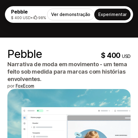
Pebble
Ver demonstração
Experimentar
$ 400 USD
•
98%
Pebble
$ 400
USD
Narrativa de moda em movimento - um tema
feito sob medida para marcas com histórias
envolventes.
por
FoxEcom