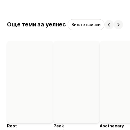
Още теми за уелнес
Вижте всички
Root
Peak
Apothecary