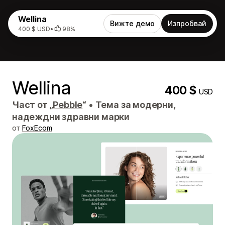
Wellina
Вижте демо
Изпробвай
400 $ USD
•
98%
Wellina
400 $
USD
Част от „
Pebble
“
•
Тема за модерни,
надеждни здравни марки
от
FoxEcom