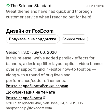
The Science Standard
Jul 28, 2026
Great theme and have had quick and thorough
customer service when I reached out for help!
Дизайн от FoxEcom
Получаване на поддръжка
Всички теми
Version 1.3.0
•
July 06, 2026
In this release, we've added parallax effects for
banners, a desktop filter layout option, video banner
overlay support, and in-editor how-to tooltips —
along with a round of bug fixes and
performance/code refinements.
Вижте подробности
Всички версии
Документация на темата
Вижте подробности
Данни за връзка с дизайнера
6203 San Ignacio Ave, San Jose, CA, 95119, US
happytohelp@foxecom.com