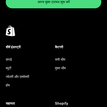
अपना मुफ़्त ट्रायल शुरू करें
शीर्ष इंडस्ट्री
कैटगरी
कपड़े
सभी थीम
ब्यूटी
मुफ़्त थीम
ज्वेलरी और एक्सेसरी
होम
सहायता
Shopify